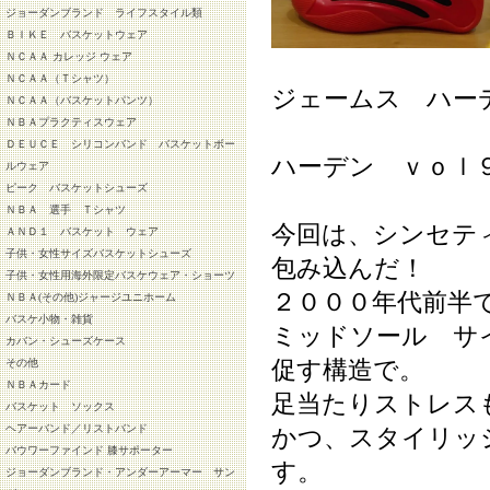
ジョーダンブランド ライフスタイル類
ＢＩＫＥ バスケットウェア
ＮＣＡＡ カレッジ ウェア
ＮＣＡＡ（Ｔシャツ）
ジェームス ハー
ＮＣＡＡ（バスケットパンツ）
ＮＢＡプラクティスウェア
ＤＥＵＣＥ シリコンバンド バスケットボー
ハーデン ｖｏｌ
ルウェア
ピーク バスケットシューズ
ＮＢＡ 選手 Ｔシャツ
今回は、シンセテ
ＡＮＤ１ バスケット ウェア
子供・女性サイズバスケットシューズ
包み込んだ！
子供・女性用海外限定バスケウェア・ショーツ
２０００年代前半
ＮＢＡ(その他)ジャージユニホーム
バスケ小物・雑貨
ミッドソール サ
カバン・シューズケース
促す構造で。
その他
ＮＢＡカード
足当たりストレス
バスケット ソックス
ヘアーバンド／リストバンド
かつ、スタイリッ
バウワーファインド 膝サポーター
す。
ジョーダンブランド・アンダーアーマー サン