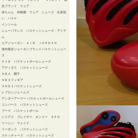
自ブランド ウェア
赤ちゃん 幼稚園 ウェア シューズ 出産祝
い バスケ
インソール
ニューバランス バスケットシューズ・アイテ
ム
エアジョーダン ＡＩＲ ＪＯＲＤＡＮ
海外限定ジョーダンブランドバスケットシュー
ズ
ナイキ バスケットボールシューズ
アディダス バスケットシューズ
ＮＢＡ 帽子
ＮＢＡフィギア
ＡＮＤ１バスケットシューズ
レブロンジェームズ
アンダーアーマー バスケットボールシューズ
コンバース バスケットシューズ
プーマ バスケットボール
シリアス プレイヤー オンリー ＳＰＯ
リーニン ウェイド
リーボック バスケットシューズ
スケッチャーズ バスケットシューズ