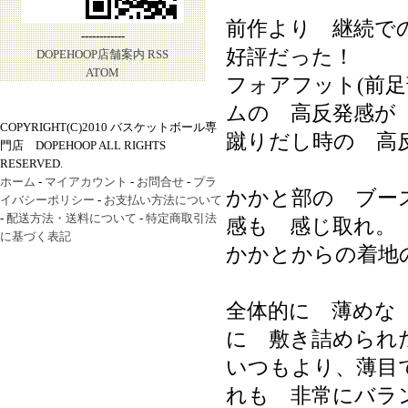
前作より 継続で
------------
好評だった！
DOPEHOOP店舗案内
RSS
ATOM
フォアフット(前
ムの 高反発感が
COPYRIGHT(C)2010 バスケットボール専
蹴りだし時の 高
門店 DOPEHOOP ALL RIGHTS
RESERVED.
ホーム
-
マイアカウント
-
お問合せ
-
プラ
かかと部の ブー
イバシーポリシー
-
お支払い方法について
-
配送方法・送料について
-
特定商取引法
感も 感じ取れ。
に基づく表記
かかとからの着地
全体的に 薄めな
に 敷き詰められ
いつもより、薄目
れも 非常にバラ