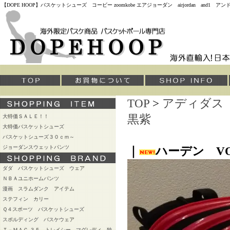
【DOPE HOOP】バスケットシューズ コービー zoomkobe エアジョーダン airjordan and
TOP
>
アディダス
黒紫
大特価ＳＡＬＥ！！
大特価バスケットシューズ
バスケットシューズ３０ｃｍ～
ジョーダンスウェットパンツ
｜
ハーデン V
ダダ バスケットシューズ ウェア
ＮＢＡユニホームパンツ
漫画 スラムダンク アイテム
ステフィン カリー
Ｑ４スポーツ バスケットシューズ
スポルディング バスケウェア
Ｔ－ＭＡＣ ３５ トレイシー マグレディ 独