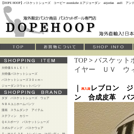
【DOPE HOOP】バスケットシューズ コービー zoomkobe エアジョーダン airjordan and
TOP
>
バスケット
イヤー ＵＶ ウ
大特価ＳＡＬＥ！！
大特価バスケットシューズ
バスケットシューズ３０ｃｍ～
ジョーダンスウェットパンツ
｜
レブロン ジ
ン 合成皮革 バ
ダダ バスケットシューズ ウェア
ＮＢＡユニホームパンツ
漫画 スラムダンク アイテム
ステフィン カリー
Ｑ４スポーツ バスケットシューズ
スポルディング バスケウェア
Ｔ－ＭＡＣ ３５ トレイシー マグレディ 独