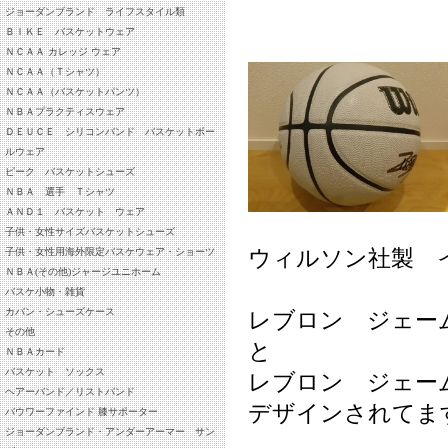
ジョーダンブランド ライフスタイル類
ＢＩＫＥ バスケットウェア
ＮＣＡＡ カレッジ ウェア
ＮＣＡＡ（Ｔシャツ）
ＮＣＡＡ（バスケットパンツ）
ＮＢＡプラクティスウェア
ＤＥＵＣＥ シリコンバンド バスケットボー
ルウェア
ピーク バスケットシューズ
ＮＢＡ 選手 Ｔシャツ
ＡＮＤ１ バスケット ウェア
子供・女性サイズバスケットシューズ
ウィルソン社製 
子供・女性用海外限定バスケウェア・ショーツ
ＮＢＡ(その他)ジャージユニホーム
バスケ小物・雑貨
カバン・シューズケース
レブロン ジェー
その他
と
ＮＢＡカード
バスケット ソックス
レブロン ジェー
ヘアーバンド／リストバンド
デザインされてま
バウワーファインド 膝サポーター
ジョーダンブランド・アンダーアーマー サン