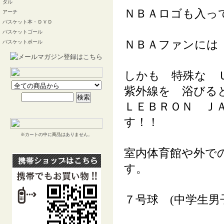
ダル
ＮＢＡロゴも入っ
アーチ
バスケット本・ＤＶＤ
バスケットゴール
ＮＢＡファンには
バスケットボール
しかも 特殊な 
紫外線を 浴びる
ＬＥＢＲＯＮ Ｊ
す！！
※カートの中に商品はありません。
室内体育館や外で
す。
７号球 (中学生男