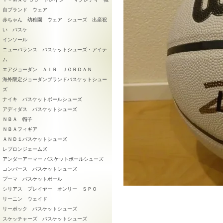
自ブランド ウェア
赤ちゃん 幼稚園 ウェア シューズ 出産祝
い バスケ
インソール
ニューバランス バスケットシューズ・アイテ
ム
エアジョーダン ＡＩＲ ＪＯＲＤＡＮ
海外限定ジョーダンブランドバスケットシュー
ズ
ナイキ バスケットボールシューズ
アディダス バスケットシューズ
ＮＢＡ 帽子
ＮＢＡフィギア
ＡＮＤ１バスケットシューズ
レブロンジェームズ
アンダーアーマー バスケットボールシューズ
コンバース バスケットシューズ
プーマ バスケットボール
シリアス プレイヤー オンリー ＳＰＯ
リーニン ウェイド
リーボック バスケットシューズ
スケッチャーズ バスケットシューズ