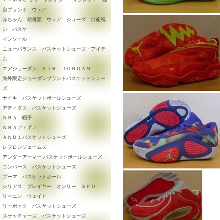
自ブランド ウェア
赤ちゃん 幼稚園 ウェア シューズ 出産祝
い バスケ
インソール
ニューバランス バスケットシューズ・アイテ
ム
エアジョーダン ＡＩＲ ＪＯＲＤＡＮ
海外限定ジョーダンブランドバスケットシュー
ズ
ナイキ バスケットボールシューズ
アディダス バスケットシューズ
ＮＢＡ 帽子
ＮＢＡフィギア
ＡＮＤ１バスケットシューズ
レブロンジェームズ
アンダーアーマー バスケットボールシューズ
コンバース バスケットシューズ
プーマ バスケットボール
シリアス プレイヤー オンリー ＳＰＯ
リーニン ウェイド
リーボック バスケットシューズ
スケッチャーズ バスケットシューズ