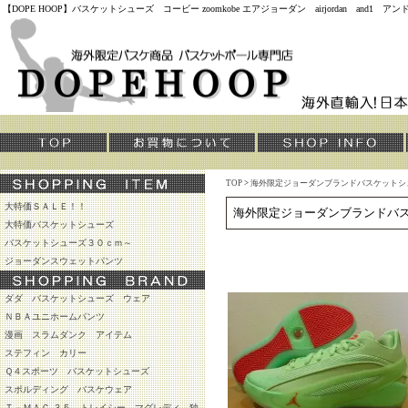
【DOPE HOOP】バスケットシューズ コービー zoomkobe エアジョーダン airjordan and
TOP
>
海外限定ジョーダンブランドバスケットシ
大特価ＳＡＬＥ！！
海外限定ジョーダンブランドバ
大特価バスケットシューズ
バスケットシューズ３０ｃｍ～
ジョーダンスウェットパンツ
ダダ バスケットシューズ ウェア
ＮＢＡユニホームパンツ
漫画 スラムダンク アイテム
ステフィン カリー
Ｑ４スポーツ バスケットシューズ
スポルディング バスケウェア
Ｔ－ＭＡＣ ３５ トレイシー マグレディ 独