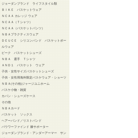
ジョーダンブランド ライフスタイル類
ＢＩＫＥ バスケットウェア
ＮＣＡＡ カレッジ ウェア
ＮＣＡＡ（Ｔシャツ）
ＮＣＡＡ（バスケットパンツ）
ＮＢＡプラクティスウェア
ＤＥＵＣＥ シリコンバンド バスケットボー
ルウェア
ピーク バスケットシューズ
ＮＢＡ 選手 Ｔシャツ
ＡＮＤ１ バスケット ウェア
子供・女性サイズバスケットシューズ
子供・女性用海外限定バスケウェア・ショーツ
ＮＢＡ(その他)ジャージユニホーム
バスケ小物・雑貨
カバン・シューズケース
その他
ＮＢＡカード
バスケット ソックス
ヘアーバンド／リストバンド
バウワーファインド 膝サポーター
ジョーダンブランド・アンダーアーマー サン