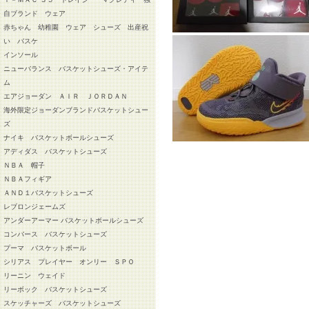
自ブランド ウェア
赤ちゃん 幼稚園 ウェア シューズ 出産祝
い バスケ
インソール
ニューバランス バスケットシューズ・アイテ
ム
エアジョーダン ＡＩＲ ＪＯＲＤＡＮ
海外限定ジョーダンブランドバスケットシュー
ズ
ナイキ バスケットボールシューズ
アディダス バスケットシューズ
ＮＢＡ 帽子
ＮＢＡフィギア
ＡＮＤ１バスケットシューズ
レブロンジェームズ
アンダーアーマー バスケットボールシューズ
コンバース バスケットシューズ
プーマ バスケットボール
シリアス プレイヤー オンリー ＳＰＯ
リーニン ウェイド
リーボック バスケットシューズ
スケッチャーズ バスケットシューズ