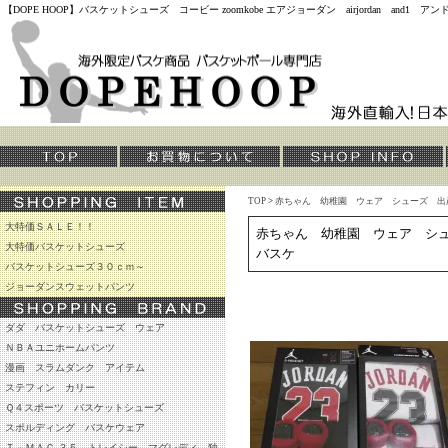
【DOPE HOOP】バスケットシューズ コービー zoomkobe エアジョーダン airjordan and
TOP
>
赤ちゃん 幼稚園 ウェア シューズ 出
大特価ＳＡＬＥ！！
赤ちゃん 幼稚園 ウェア シ
大特価バスケットシューズ
バスケ
バスケットシューズ３０ｃｍ～
ジョーダンスウェットパンツ
ダダ バスケットシューズ ウェア
ＮＢＡユニホームパンツ
漫画 スラムダンク アイテム
ステフィン カリー
Ｑ４スポーツ バスケットシューズ
スポルディング バスケウェア
Ｔ－ＭＡＣ ３５ トレイシー マグレディ 独