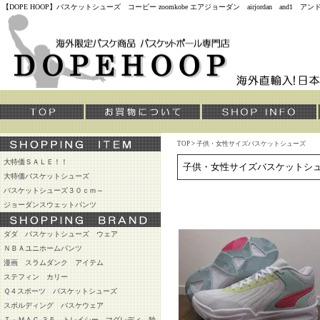
【DOPE HOOP】バスケットシューズ コービー zoomkobe エアジョーダン airjordan and
TOP
>
子供・女性サイズバスケットシューズ
大特価ＳＡＬＥ！！
子供・女性サイズバスケットシ
大特価バスケットシューズ
バスケットシューズ３０ｃｍ～
ジョーダンスウェットパンツ
ダダ バスケットシューズ ウェア
ＮＢＡユニホームパンツ
漫画 スラムダンク アイテム
ステフィン カリー
Ｑ４スポーツ バスケットシューズ
スポルディング バスケウェア
Ｔ－ＭＡＣ ３５ トレイシー マグレディ 独