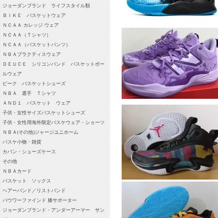
ジョーダンブランド ライフスタイル類
ＢＩＫＥ バスケットウェア
ＮＣＡＡ カレッジ ウェア
ＮＣＡＡ（Ｔシャツ）
ＮＣＡＡ（バスケットパンツ）
ＮＢＡプラクティスウェア
ＤＥＵＣＥ シリコンバンド バスケットボー
ルウェア
ピーク バスケットシューズ
ＮＢＡ 選手 Ｔシャツ
ＡＮＤ１ バスケット ウェア
子供・女性サイズバスケットシューズ
子供・女性用海外限定バスケウェア・ショーツ
ＮＢＡ(その他)ジャージユニホーム
バスケ小物・雑貨
カバン・シューズケース
その他
ＮＢＡカード
バスケット ソックス
ヘアーバンド／リストバンド
バウワーファインド 膝サポーター
ジョーダンブランド・アンダーアーマー サン