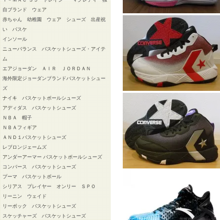
自ブランド ウェア
赤ちゃん 幼稚園 ウェア シューズ 出産祝
い バスケ
インソール
ニューバランス バスケットシューズ・アイテ
ム
エアジョーダン ＡＩＲ ＪＯＲＤＡＮ
海外限定ジョーダンブランドバスケットシュー
ズ
ナイキ バスケットボールシューズ
アディダス バスケットシューズ
ＮＢＡ 帽子
ＮＢＡフィギア
ＡＮＤ１バスケットシューズ
レブロンジェームズ
アンダーアーマー バスケットボールシューズ
コンバース バスケットシューズ
プーマ バスケットボール
シリアス プレイヤー オンリー ＳＰＯ
リーニン ウェイド
リーボック バスケットシューズ
スケッチャーズ バスケットシューズ