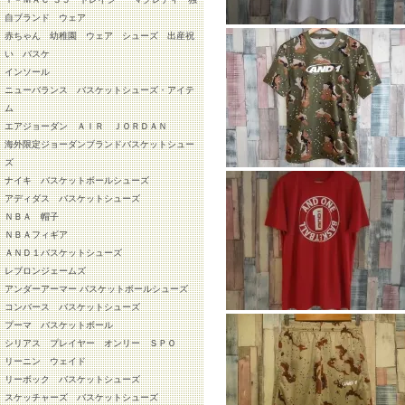
自ブランド ウェア
赤ちゃん 幼稚園 ウェア シューズ 出産祝
い バスケ
インソール
ニューバランス バスケットシューズ・アイテ
ム
エアジョーダン ＡＩＲ ＪＯＲＤＡＮ
海外限定ジョーダンブランドバスケットシュー
ズ
ナイキ バスケットボールシューズ
アディダス バスケットシューズ
ＮＢＡ 帽子
ＮＢＡフィギア
ＡＮＤ１バスケットシューズ
レブロンジェームズ
アンダーアーマー バスケットボールシューズ
コンバース バスケットシューズ
プーマ バスケットボール
シリアス プレイヤー オンリー ＳＰＯ
リーニン ウェイド
リーボック バスケットシューズ
スケッチャーズ バスケットシューズ