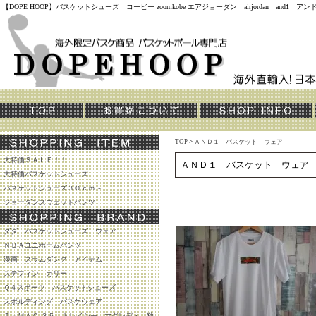
【DOPE HOOP】バスケットシューズ コービー zoomkobe エアジョーダン airjordan and
TOP
>
ＡＮＤ１ バスケット ウェア
大特価ＳＡＬＥ！！
ＡＮＤ１ バスケット ウェア
大特価バスケットシューズ
バスケットシューズ３０ｃｍ～
ジョーダンスウェットパンツ
ダダ バスケットシューズ ウェア
ＮＢＡユニホームパンツ
漫画 スラムダンク アイテム
ステフィン カリー
Ｑ４スポーツ バスケットシューズ
スポルディング バスケウェア
Ｔ－ＭＡＣ ３５ トレイシー マグレディ 独