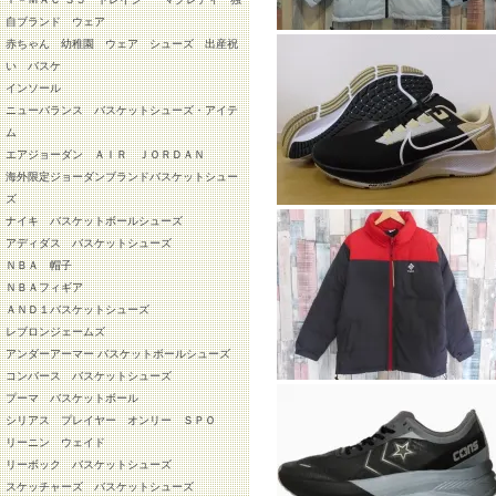
自ブランド ウェア
赤ちゃん 幼稚園 ウェア シューズ 出産祝
い バスケ
インソール
ニューバランス バスケットシューズ・アイテ
ム
エアジョーダン ＡＩＲ ＪＯＲＤＡＮ
海外限定ジョーダンブランドバスケットシュー
ズ
ナイキ バスケットボールシューズ
アディダス バスケットシューズ
ＮＢＡ 帽子
ＮＢＡフィギア
ＡＮＤ１バスケットシューズ
レブロンジェームズ
アンダーアーマー バスケットボールシューズ
コンバース バスケットシューズ
プーマ バスケットボール
シリアス プレイヤー オンリー ＳＰＯ
リーニン ウェイド
リーボック バスケットシューズ
スケッチャーズ バスケットシューズ