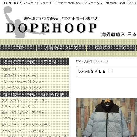
【DOPE HOOP】バスケットシューズ コービー zoomkobe エアジョーダン airjordan and
TOP
>
大特価ＳＡＬＥ！！
大特価ＳＡＬＥ！！
大特価ＳＡＬＥ！！
大特価バスケットシューズ
バスケットシューズ３０ｃｍ～
ジョーダンスウェットパンツ
ダダ バスケットシューズ ウェア
ＮＢＡユニホームパンツ
漫画 スラムダンク アイテム
ステフィン カリー
Ｑ４スポーツ バスケットシューズ
スポルディング バスケウェア
Ｔ－ＭＡＣ ３５ トレイシー マグレディ 独