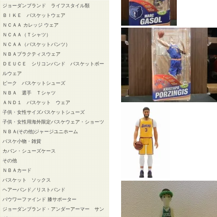
ジョーダンブランド ライフスタイル類
ＢＩＫＥ バスケットウェア
ＮＣＡＡ カレッジ ウェア
ＮＣＡＡ（Ｔシャツ）
ＮＣＡＡ（バスケットパンツ）
ＮＢＡプラクティスウェア
ＤＥＵＣＥ シリコンバンド バスケットボー
ルウェア
ピーク バスケットシューズ
ＮＢＡ 選手 Ｔシャツ
ＡＮＤ１ バスケット ウェア
子供・女性サイズバスケットシューズ
子供・女性用海外限定バスケウェア・ショーツ
ＮＢＡ(その他)ジャージユニホーム
バスケ小物・雑貨
カバン・シューズケース
その他
ＮＢＡカード
バスケット ソックス
ヘアーバンド／リストバンド
バウワーファインド 膝サポーター
ジョーダンブランド・アンダーアーマー サン