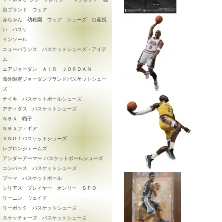
自ブランド ウェア
赤ちゃん 幼稚園 ウェア シューズ 出産祝
い バスケ
インソール
ニューバランス バスケットシューズ・アイテ
ム
エアジョーダン ＡＩＲ ＪＯＲＤＡＮ
海外限定ジョーダンブランドバスケットシュー
ズ
ナイキ バスケットボールシューズ
アディダス バスケットシューズ
ＮＢＡ 帽子
ＮＢＡフィギア
ＡＮＤ１バスケットシューズ
レブロンジェームズ
アンダーアーマー バスケットボールシューズ
コンバース バスケットシューズ
プーマ バスケットボール
シリアス プレイヤー オンリー ＳＰＯ
リーニン ウェイド
リーボック バスケットシューズ
スケッチャーズ バスケットシューズ