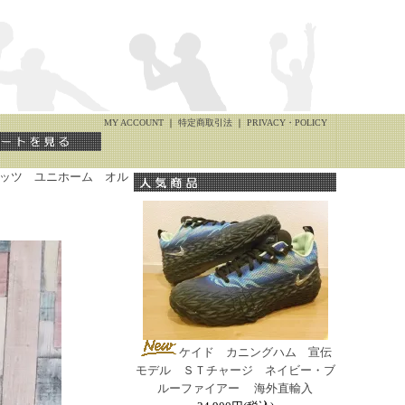
MY ACCOUNT
｜
特定商取引法
｜
PRIVACY・POLICY
ッツ ユニホーム オル
ケイド カニングハム 宣伝
モデル ＳＴチャージ ネイビー・ブ
ルーファイアー 海外直輸入