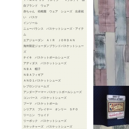
自ブランド ウェア
赤ちゃん 幼稚園 ウェア シューズ 出産祝
い バスケ
インソール
ニューバランス バスケットシューズ・アイテ
ム
エアジョーダン ＡＩＲ ＪＯＲＤＡＮ
海外限定ジョーダンブランドバスケットシュー
ズ
ナイキ バスケットボールシューズ
アディダス バスケットシューズ
ＮＢＡ 帽子
ＮＢＡフィギア
ＡＮＤ１バスケットシューズ
レブロンジェームズ
アンダーアーマー バスケットボールシューズ
コンバース バスケットシューズ
プーマ バスケットボール
シリアス プレイヤー オンリー ＳＰＯ
リーニン ウェイド
リーボック バスケットシューズ
スケッチャーズ バスケットシューズ