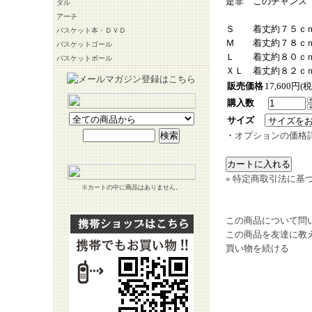
是非 このチャンス
ダル
アーチ
Ｓ 着丈約７５ｃｍ
バスケット本・ＤＶＤ
Ｍ 着丈約７８ｃｍ
バスケットゴール
Ｌ 着丈約８０ｃｍ
バスケットボール
ＸＬ 着丈約８２ｃ
販売価格
17,600円(
購入数
サイズ
・
オプションの価格
» 特定商取引法に基づ
※カートの中に商品はありません。
この商品について問
この商品を友達に教
買い物を続ける