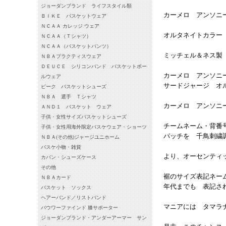
ジョーダンブランド ライフスタイル類
カーメロ アンソニ
ＢＩＫＥ バスケットウェア
ＮＣＡＡ カレッジ ウェア
オルタネイトカラー
ＮＣＡＡ（Ｔシャツ）
ＮＣＡＡ（バスケットパンツ）
ミッチェル＆ネス製
ＮＢＡプラクティスウェア
ＤＥＵＣＥ シリコンバンド バスケットボー
カーメロ アンソニ
ルウェア
サードジャージ オ
ピーク バスケットシューズ
ＮＢＡ 選手 Ｔシャツ
カーメロ アンソニ
ＡＮＤ１ バスケット ウェア
子供・女性サイズバスケットシューズ
チームネーム・背番
子供・女性用海外限定バスケウェア・ショーツ
パッチを 千鳥刺繍
ＮＢＡ(その他)ジャージユニホーム
バスケ小物・雑貨
より、オーセンティ
カバン・シューズケース
その他
裾のサイズ表記ネー
ＮＢＡカード
年代までも 表記さ
バスケット ソックス
ヘアーバンド／リストバンド
マニアには タマラ
バウワーファインド 膝サポーター
ジョーダンブランド・アンダーアーマー サン