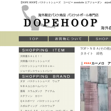
【DOPE HOOP】バスケットシューズ コービー zoomkobe エアジョーダン air
TOP
>
ＮＢＡ(その他
タネイト 紺色
大特価ＳＡＬＥ！！
大特価バスケットシューズ
｜
カーメロ ア
バスケットシューズ３０ｃｍ～
ジョーダンスウェットパンツ
ダダ バスケットシューズ ウェア
ＮＢＡユニホームパンツ
漫画 スラムダンク アイテム
ステフィン カリー
Ｑ４スポーツ バスケットシューズ
スポルディング バスケウェア
Ｔ－ＭＡＣ ３５ トレイシー マグレディ 独