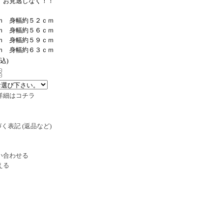
 お見逃しなく！！
 身幅約５２ｃｍ
 身幅約５６ｃｍ
 身幅約５９ｃｍ
ｍ 身幅約６３ｃｍ
税込)
詳細はコチラ
く表記 (返品など)
い合わせる
える