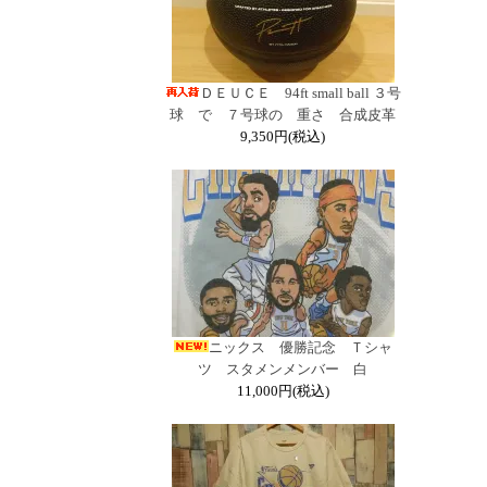
ＤＥＵＣＥ 94ft small ball ３号
球 で ７号球の 重さ 合成皮革
9,350円(税込)
ニックス 優勝記念 Ｔシャ
ツ スタメンメンバー 白
11,000円(税込)