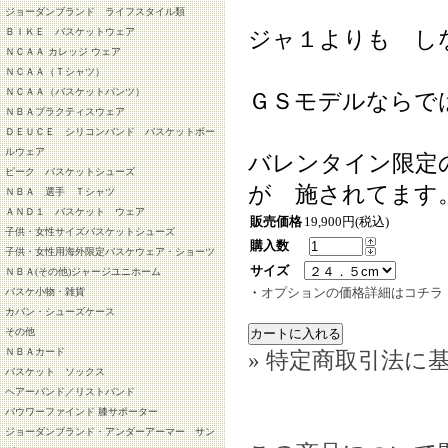
ジョーダンブランド ライフスタイル類
ジャ１よりも し
ＢＩＫＥ バスケットウェア
ＮＣＡＡ カレッジ ウェア
ＮＣＡＡ（Ｔシャツ）
ＮＣＡＡ（バスケットパンツ）
ＧＳモデルならで
ＮＢＡプラクティスウェア
ＤＥＵＣＥ シリコンバンド バスケットボー
ルウェア
バレンタイン限定
ピーク バスケットシューズ
が 施されてます
ＮＢＡ 選手 Ｔシャツ
ＡＮＤ１ バスケット ウェア
販売価格
19,900円(税込)
子供・女性サイズバスケットシューズ
購入数
子供・女性用海外限定バスケウェア・ショーツ
サイズ
ＮＢＡ(その他)ジャージユニホーム
・
オプションの価格詳細はコチラ
バスケ小物・雑貨
カバン・シューズケース
その他
ＮＢＡカード
» 特定商取引法に基
バスケット ソックス
ヘアーバンド／リストバンド
バウワーファインド 膝サポーター
ジョーダンブランド・アンダーアーマー サン