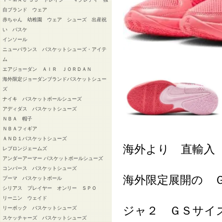
自ブランド ウェア
赤ちゃん 幼稚園 ウェア シューズ 出産祝
い バスケ
インソール
ニューバランス バスケットシューズ・アイテ
ム
エアジョーダン ＡＩＲ ＪＯＲＤＡＮ
海外限定ジョーダンブランドバスケットシュー
ズ
ナイキ バスケットボールシューズ
アディダス バスケットシューズ
ＮＢＡ 帽子
ＮＢＡフィギア
ＡＮＤ１バスケットシューズ
海外より 直輸入
レブロンジェームズ
アンダーアーマー バスケットボールシューズ
コンバース バスケットシューズ
海外限定展開の 
プーマ バスケットボール
シリアス プレイヤー オンリー ＳＰＯ
リーニン ウェイド
ジャ２ ＧＳサイ
リーボック バスケットシューズ
スケッチャーズ バスケットシューズ