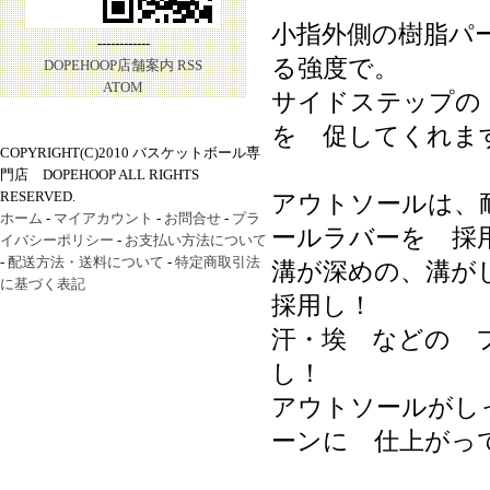
小指外側の樹脂パ
------------
る強度で。
DOPEHOOP店舗案内
RSS
ATOM
サイドステップの
を 促してくれま
COPYRIGHT(C)2010 バスケットボール専
門店 DOPEHOOP ALL RIGHTS
RESERVED.
アウトソールは、
ホーム
-
マイアカウント
-
お問合せ
-
プラ
ールラバーを 採
イバシーポリシー
-
お支払い方法について
-
配送方法・送料について
-
特定商取引法
溝が深めの、溝が
に基づく表記
採用し！
汗・埃 などの 
し！
アウトソールがし
ーンに 仕上がっ