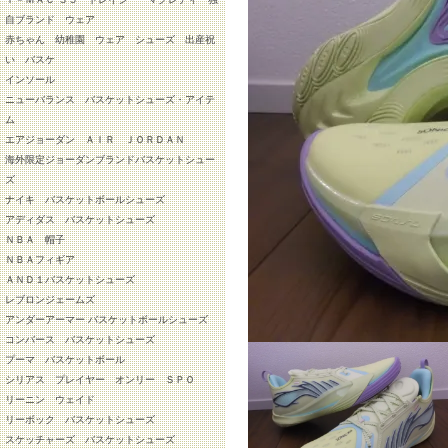
自ブランド ウェア
赤ちゃん 幼稚園 ウェア シューズ 出産祝
い バスケ
インソール
ニューバランス バスケットシューズ・アイテ
ム
エアジョーダン ＡＩＲ ＪＯＲＤＡＮ
海外限定ジョーダンブランドバスケットシュー
ズ
ナイキ バスケットボールシューズ
アディダス バスケットシューズ
ＮＢＡ 帽子
ＮＢＡフィギア
ＡＮＤ１バスケットシューズ
レブロンジェームズ
アンダーアーマー バスケットボールシューズ
コンバース バスケットシューズ
プーマ バスケットボール
シリアス プレイヤー オンリー ＳＰＯ
リーニン ウェイド
リーボック バスケットシューズ
スケッチャーズ バスケットシューズ