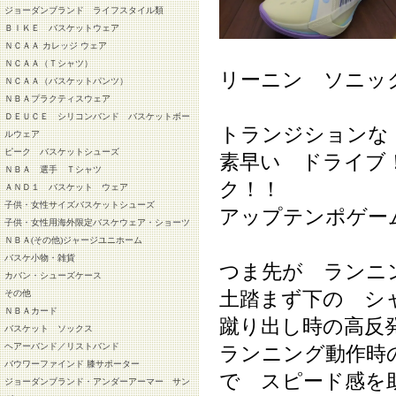
ジョーダンブランド ライフスタイル類
ＢＩＫＥ バスケットウェア
ＮＣＡＡ カレッジ ウェア
ＮＣＡＡ（Ｔシャツ）
リーニン ソニッ
ＮＣＡＡ（バスケットパンツ）
ＮＢＡプラクティスウェア
ＤＥＵＣＥ シリコンバンド バスケットボー
トランジションな
ルウェア
ピーク バスケットシューズ
素早い ドライブ
ＮＢＡ 選手 Ｔシャツ
ク！！
ＡＮＤ１ バスケット ウェア
子供・女性サイズバスケットシューズ
アップテンポゲー
子供・女性用海外限定バスケウェア・ショーツ
ＮＢＡ(その他)ジャージユニホーム
バスケ小物・雑貨
つま先が ランニ
カバン・シューズケース
土踏まず下の シ
その他
ＮＢＡカード
蹴り出し時の高反
バスケット ソックス
ヘアーバンド／リストバンド
ランニング動作時
バウワーファインド 膝サポーター
で スピード感を
ジョーダンブランド・アンダーアーマー サン