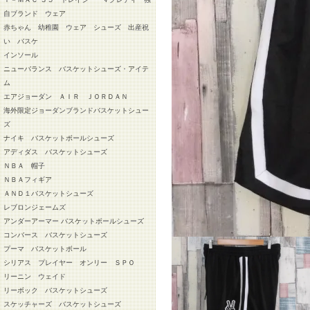
自ブランド ウェア
赤ちゃん 幼稚園 ウェア シューズ 出産祝
い バスケ
インソール
ニューバランス バスケットシューズ・アイテ
ム
エアジョーダン ＡＩＲ ＪＯＲＤＡＮ
海外限定ジョーダンブランドバスケットシュー
ズ
ナイキ バスケットボールシューズ
アディダス バスケットシューズ
ＮＢＡ 帽子
ＮＢＡフィギア
ＡＮＤ１バスケットシューズ
レブロンジェームズ
アンダーアーマー バスケットボールシューズ
コンバース バスケットシューズ
プーマ バスケットボール
シリアス プレイヤー オンリー ＳＰＯ
リーニン ウェイド
リーボック バスケットシューズ
スケッチャーズ バスケットシューズ