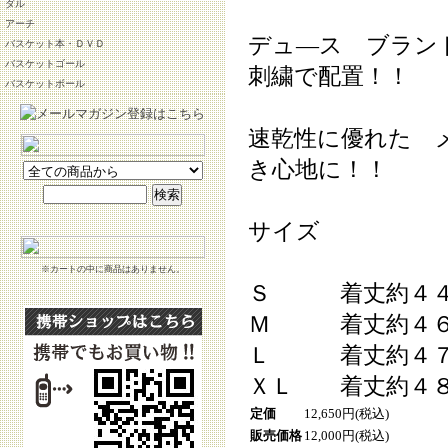
ダル
アーチ
デュ―ス ブラン
バスケット本・ＤＶＤ
バスケットゴール
刺繍で配置！！
バスケットボール
速乾性に優れた 
き心地に！！
サイズ
※カートの中に商品はありません。
Ｓ 着丈約４４
Ｍ 着丈約４６
Ｌ 着丈約４７
ＸＬ 着丈約４８
定価
12,650円(税込)
販売価格
12,000円(税込)