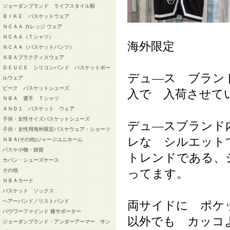
ジョーダンブランド ライフスタイル類
ＢＩＫＥ バスケットウェア
ＮＣＡＡ カレッジ ウェア
ＮＣＡＡ（Ｔシャツ）
海外限定
ＮＣＡＡ（バスケットパンツ）
ＮＢＡプラクティスウェア
ＤＥＵＣＥ シリコンバンド バスケットボー
デュ―ス ブラン
ルウェア
ピーク バスケットシューズ
入で 入荷させて
ＮＢＡ 選手 Ｔシャツ
ＡＮＤ１ バスケット ウェア
子供・女性サイズバスケットシューズ
デュ―スブランド
子供・女性用海外限定バスケウェア・ショーツ
レな シルエット
ＮＢＡ(その他)ジャージユニホーム
バスケ小物・雑貨
トレンドである、
カバン・シューズケース
ってます。
その他
ＮＢＡカード
バスケット ソックス
ヘアーバンド／リストバンド
両サイドに ポケ
バウワーファインド 膝サポーター
以外でも カッコ
ジョーダンブランド・アンダーアーマー サン