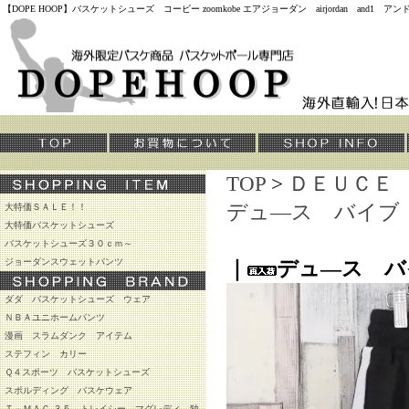
【DOPE HOOP】バスケットシューズ コービー zoomkobe エアジョーダン airjordan and
TOP
>
ＤＥＵＣＥ
デュ―ス バイブ
大特価ＳＡＬＥ！！
大特価バスケットシューズ
バスケットシューズ３０ｃｍ～
ジョーダンスウェットパンツ
｜
デュ―ス バ
ダダ バスケットシューズ ウェア
ＮＢＡユニホームパンツ
漫画 スラムダンク アイテム
ステフィン カリー
Ｑ４スポーツ バスケットシューズ
スポルディング バスケウェア
Ｔ－ＭＡＣ ３５ トレイシー マグレディ 独