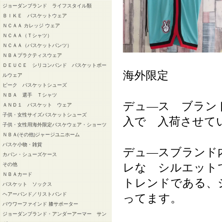
ジョーダンブランド ライフスタイル類
ＢＩＫＥ バスケットウェア
ＮＣＡＡ カレッジ ウェア
ＮＣＡＡ（Ｔシャツ）
ＮＣＡＡ（バスケットパンツ）
ＮＢＡプラクティスウェア
ＤＥＵＣＥ シリコンバンド バスケットボー
海外限定
ルウェア
ピーク バスケットシューズ
ＮＢＡ 選手 Ｔシャツ
デュ―ス ブラン
ＡＮＤ１ バスケット ウェア
子供・女性サイズバスケットシューズ
入で 入荷させて
子供・女性用海外限定バスケウェア・ショーツ
ＮＢＡ(その他)ジャージユニホーム
バスケ小物・雑貨
デュ―スブランド
カバン・シューズケース
レな シルエット
その他
ＮＢＡカード
トレンドである、
バスケット ソックス
ヘアーバンド／リストバンド
ってます。
バウワーファインド 膝サポーター
ジョーダンブランド・アンダーアーマー サン