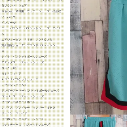
自ブランド ウェア
赤ちゃん 幼稚園 ウェア シューズ 出産祝
い バスケ
インソール
ニューバランス バスケットシューズ・アイテ
ム
エアジョーダン ＡＩＲ ＪＯＲＤＡＮ
海外限定ジョーダンブランドバスケットシュー
ズ
ナイキ バスケットボールシューズ
アディダス バスケットシューズ
ＮＢＡ 帽子
ＮＢＡフィギア
ＡＮＤ１バスケットシューズ
レブロンジェームズ
アンダーアーマー バスケットボールシューズ
コンバース バスケットシューズ
プーマ バスケットボール
シリアス プレイヤー オンリー ＳＰＯ
リーニン ウェイド
リーボック バスケットシューズ
スケッチャーズ バスケットシューズ