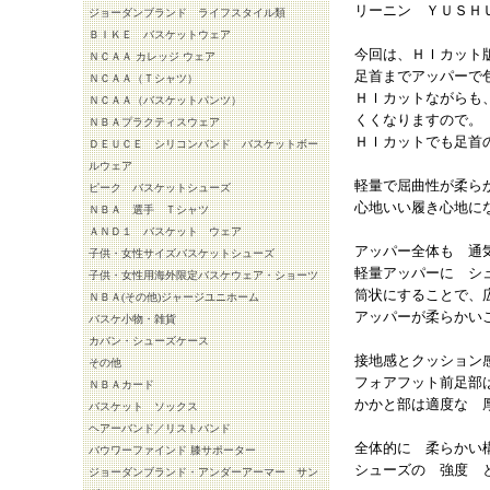
リーニン ＹＵＳＨ
ジョーダンブランド ライフスタイル類
ＢＩＫＥ バスケットウェア
今回は、ＨＩカット
ＮＣＡＡ カレッジ ウェア
足首までアッパーで
ＮＣＡＡ（Ｔシャツ）
ＨＩカットながらも
ＮＣＡＡ（バスケットパンツ）
くくなりますので。
ＮＢＡプラクティスウェア
ＨＩカットでも足首
ＤＥＵＣＥ シリコンバンド バスケットボー
ルウェア
軽量で屈曲性が柔ら
ピーク バスケットシューズ
心地いい履き心地に
ＮＢＡ 選手 Ｔシャツ
ＡＮＤ１ バスケット ウェア
アッパー全体も 通
子供・女性サイズバスケットシューズ
軽量アッパーに シ
子供・女性用海外限定バスケウェア・ショーツ
筒状にすることで、
ＮＢＡ(その他)ジャージユニホーム
アッパーが柔らかい
バスケ小物・雑貨
カバン・シューズケース
接地感とクッション
その他
フォアフット前足部
ＮＢＡカード
かかと部は適度な 
バスケット ソックス
ヘアーバンド／リストバンド
全体的に 柔らかい
バウワーファインド 膝サポーター
シューズの 強度 
ジョーダンブランド・アンダーアーマー サン