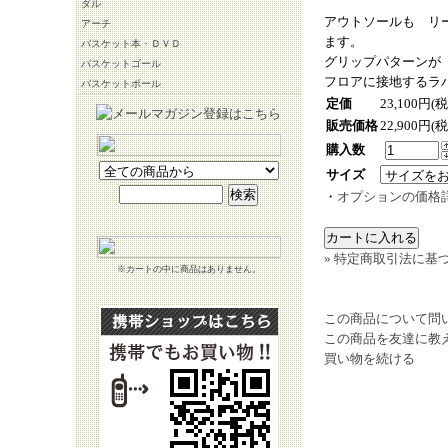
ダル
アウトソールも リ
アーチ
ます。
バスケット本・ＤＶＤ
グリップパターンが
バスケットゴール
フロアに接地するラ
バスケットボール
定価
23,100円(
販売価格
22,900円(
購入数
サイズ
・
オプションの価格
» 特定商取引法に基づ
※カートの中に商品はありません。
この商品について問
この商品を友達に教
買い物を続ける