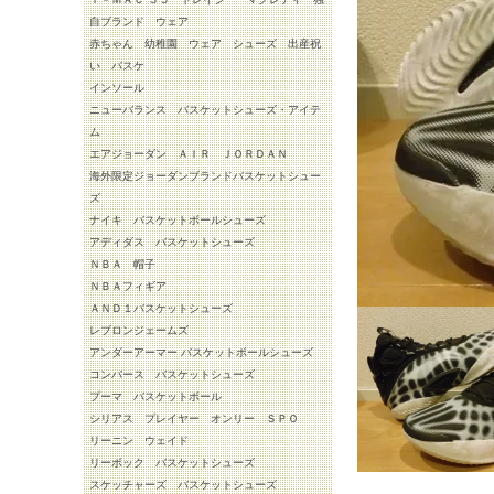
自ブランド ウェア
赤ちゃん 幼稚園 ウェア シューズ 出産祝
い バスケ
インソール
ニューバランス バスケットシューズ・アイテ
ム
エアジョーダン ＡＩＲ ＪＯＲＤＡＮ
海外限定ジョーダンブランドバスケットシュー
ズ
ナイキ バスケットボールシューズ
アディダス バスケットシューズ
ＮＢＡ 帽子
ＮＢＡフィギア
ＡＮＤ１バスケットシューズ
レブロンジェームズ
アンダーアーマー バスケットボールシューズ
コンバース バスケットシューズ
プーマ バスケットボール
シリアス プレイヤー オンリー ＳＰＯ
リーニン ウェイド
リーボック バスケットシューズ
スケッチャーズ バスケットシューズ