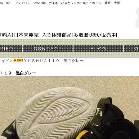
jordan and1 アンドワン wade mid ナイキ バスケットボールユニホーム 通販 大阪
ェイド
>
ＹＵＳＨＵＡＩ１９ 黒白グレー
Ｉ１９ 黒白グレー