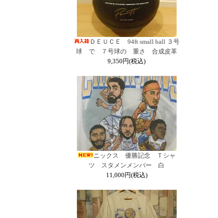
ＤＥＵＣＥ 94ft small ball ３号
球 で ７号球の 重さ 合成皮革
9,350円(税込)
ニックス 優勝記念 Ｔシャ
ツ スタメンメンバー 白
11,000円(税込)