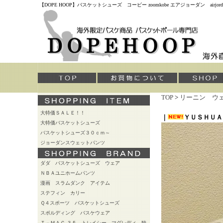
【DOPE HOOP】バスケットシューズ コービー zoomkobe エアジョーダン air
TOP
>
リーニン ウ
大特価ＳＡＬＥ！！
｜
ＹＵＳＨＵＡ
大特価バスケットシューズ
バスケットシューズ３０ｃｍ～
ジョーダンスウェットパンツ
ダダ バスケットシューズ ウェア
ＮＢＡユニホームパンツ
漫画 スラムダンク アイテム
ステフィン カリー
Ｑ４スポーツ バスケットシューズ
スポルディング バスケウェア
Ｔ－ＭＡＣ ３５ トレイシー マグレディ 独