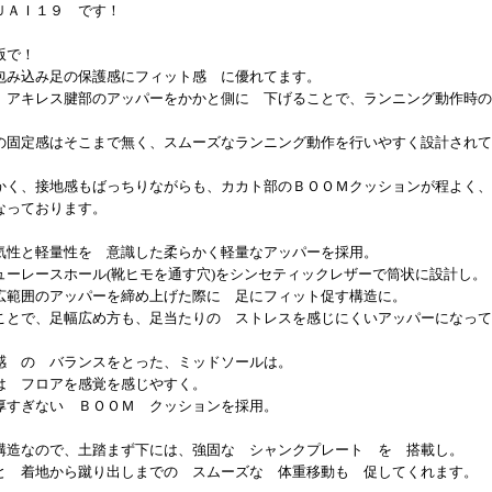
ＵＡＩ１９ です！
版で！
包み込み足の保護感にフィット感 に優れてます。
、アキレス腱部のアッパーをかかと側に 下げることで、ランニング動作時の
の固定感はそこまで無く、スムーズなランニング動作を行いやすく設計されて
かく、接地感もばっちりながらも、カカト部のＢＯＯＭクッションが程よく、
なっております。
気性と軽量性を 意識した柔らかく軽量なアッパーを採用。
ューレースホール(靴ヒモを通す穴)をシンセティックレザーで筒状に設計し。
広範囲のアッパーを締め上げた際に 足にフィット促す構造に。
ことで、足幅広め方も、足当たりの ストレスを感じにくいアッパーになって
感 の バランスをとった、ミッドソールは。
は フロアを感覚を感じやすく。
厚すぎない ＢＯＯＭ クッションを採用。
構造なので、土踏まず下には、強固な シャンクプレート を 搭載し。
と 着地から蹴り出しまでの スムーズな 体重移動も 促してくれます。