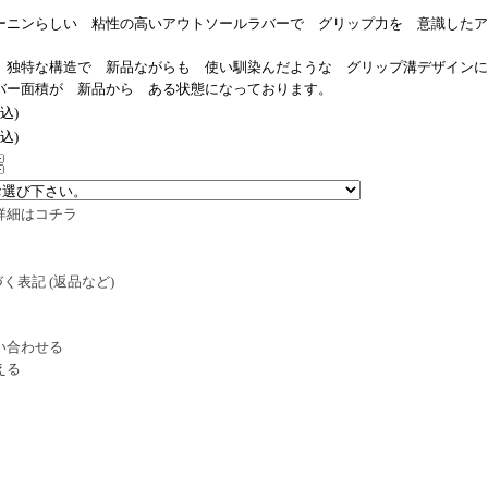
ーニンらしい 粘性の高いアウトソールラバーで グリップ力を 意識したア
 独特な構造で 新品ながらも 使い馴染んだような グリップ溝デザインに
バー面積が 新品から ある状態になっております。
税込)
税込)
詳細はコチラ
く表記 (返品など)
い合わせる
える