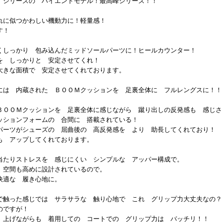
 シリーズの ハイエンドモデル！最高峰シリーズ！！
れに似つかわしい機動力に！軽量感！
す！
くしっかり 包み込んだミッドソールパーツに！ヒールカウンター！
を しっかりと 安定させてくれ！
大きな面積で 安定させてくれております。
には 内蔵された ＢＯＯＭクッションを 足裏全体に フルレングスに！！
ＢＯＯＭクッションを 足裏全体に感じながら 蹴り出しの反発感も 感じさ
ッションフォームの 合間に 搭載されている！
パーツがシューズの 屈曲後の 高反発感を より 助長してくれており！
も アップしてくれております。
当たりストレスを 感じにくい シンプルな アッパー構成で。
 空間も高めに設計されているので。
快適な 履き心地に。
で触った感じでは サラサラな 触り心地で これ グリップ力大丈夫なの？
のですが！
 上げながらも 着用しての コートでの グリップ力は バッチリ！！