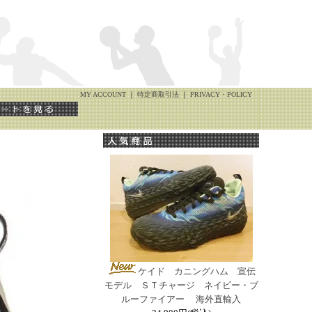
MY ACCOUNT
｜
特定商取引法
｜
PRIVACY・POLICY
ケイド カニングハム 宣伝
モデル ＳＴチャージ ネイビー・ブ
ルーファイアー 海外直輸入