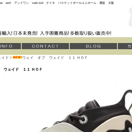
jordan and1 アンドワン wade mid ナイキ バスケットボールユニホーム 通販 大阪
ェイド
>
ウェイ オブ ウェイド １１ ＨＯＦ
 ウェイド １１ ＨＯＦ