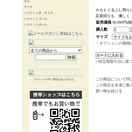
ダル
アーチ
カカトくるぶし周り
バスケット本・ＤＶＤ
足首回りも 優しく
バスケットゴール
販売価格
38,000円(
バスケットボール
購入数
サイズ
・
オプションの価格
» 特定商取引法に基づ
この商品について問
※カートの中に商品はありません。
この商品を友達に教
買い物を続ける