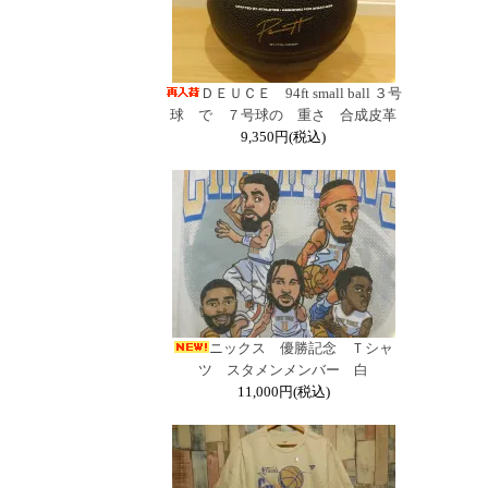
ＤＥＵＣＥ 94ft small ball ３号
球 で ７号球の 重さ 合成皮革
9,350円(税込)
ニックス 優勝記念 Ｔシャ
ツ スタメンメンバー 白
11,000円(税込)