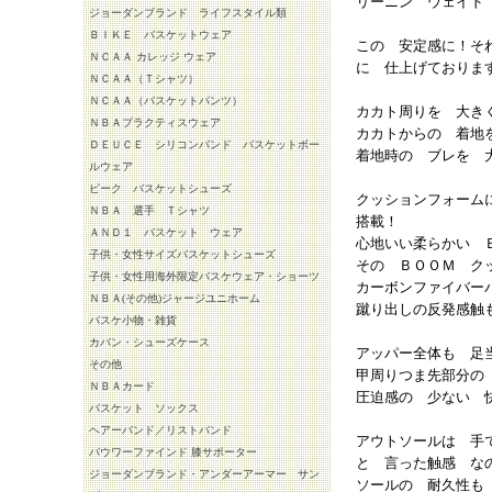
リーニン ウェイド
ジョーダンブランド ライフスタイル類
ＢＩＫＥ バスケットウェア
この 安定感に！そ
ＮＣＡＡ カレッジ ウェア
に 仕上げておりま
ＮＣＡＡ（Ｔシャツ）
ＮＣＡＡ（バスケットパンツ）
カカト周りを 大き
ＮＢＡプラクティスウェア
カカトからの 着地
ＤＥＵＣＥ シリコンバンド バスケットボー
着地時の ブレを 
ルウェア
ピーク バスケットシューズ
クッションフォーム
ＮＢＡ 選手 Ｔシャツ
搭載！
ＡＮＤ１ バスケット ウェア
心地いい柔らかい 
子供・女性サイズバスケットシューズ
その ＢＯＯＭ ク
子供・女性用海外限定バスケウェア・ショーツ
カーボンファイバー
ＮＢＡ(その他)ジャージユニホーム
蹴り出しの反発感触
バスケ小物・雑貨
カバン・シューズケース
アッパー全体も 足
その他
甲周りつま先部分の
ＮＢＡカード
圧迫感の 少ない 
バスケット ソックス
ヘアーバンド／リストバンド
アウトソールは 手
バウワーファインド 膝サポーター
と 言った触感 な
ジョーダンブランド・アンダーアーマー サン
ソールの 耐久性も