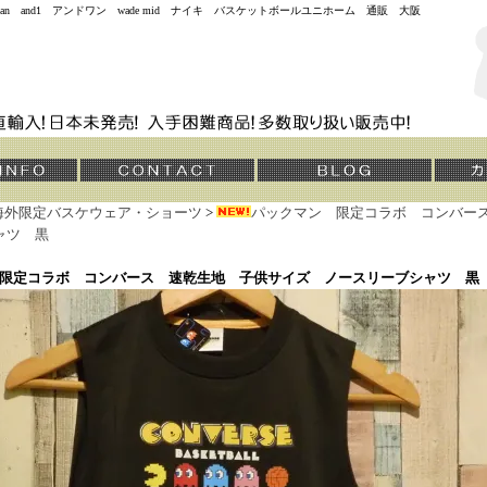
jordan and1 アンドワン wade mid ナイキ バスケットボールユニホーム 通販 大阪
海外限定バスケウェア・ショーツ
>
パックマン 限定コラボ コンバー
ャツ 黒
限定コラボ コンバース 速乾生地 子供サイズ ノースリーブシャツ 黒