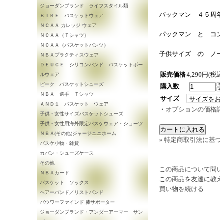
ジョーダンブランド ライフスタイル類
パックマン ４５周
ＢＩＫＥ バスケットウェア
ＮＣＡＡ カレッジ ウェア
パックマン と コ
ＮＣＡＡ（Ｔシャツ）
ＮＣＡＡ（バスケットパンツ）
子供サイズ の ノ
ＮＢＡプラクティスウェア
ＤＥＵＣＥ シリコンバンド バスケットボー
販売価格
4,290円(税
ルウェア
ピーク バスケットシューズ
購入数
ＮＢＡ 選手 Ｔシャツ
サイズ
ＡＮＤ１ バスケット ウェア
・
オプションの価格
子供・女性サイズバスケットシューズ
子供・女性用海外限定バスケウェア・ショーツ
ＮＢＡ(その他)ジャージユニホーム
» 特定商取引法に基づ
バスケ小物・雑貨
カバン・シューズケース
その他
この商品について問
ＮＢＡカード
この商品を友達に教
バスケット ソックス
買い物を続ける
ヘアーバンド／リストバンド
バウワーファインド 膝サポーター
ジョーダンブランド・アンダーアーマー サン