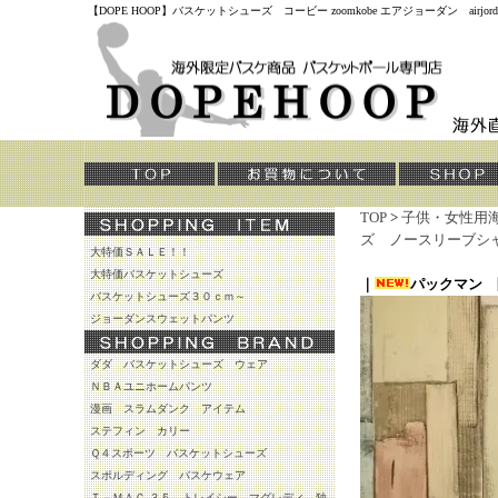
【DOPE HOOP】バスケットシューズ コービー zoomkobe エアジョーダン air
TOP
>
子供・女性用
ズ ノースリーブシ
大特価ＳＡＬＥ！！
大特価バスケットシューズ
｜
パックマン 
バスケットシューズ３０ｃｍ～
ジョーダンスウェットパンツ
ダダ バスケットシューズ ウェア
ＮＢＡユニホームパンツ
漫画 スラムダンク アイテム
ステフィン カリー
Ｑ４スポーツ バスケットシューズ
スポルディング バスケウェア
Ｔ－ＭＡＣ ３５ トレイシー マグレディ 独