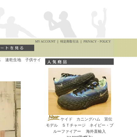
MY ACCOUNT
｜
特定商取引法
｜
PRIVACY・POLICY
ス 速乾生地 子供サイ
ケイド カニングハム 宣伝
モデル ＳＴチャージ ネイビー・ブ
ルーファイアー 海外直輸入