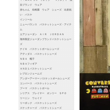
自ブランド ウェア
赤ちゃん 幼稚園 ウェア シューズ 出産祝
い バスケ
インソール
ニューバランス バスケットシューズ・アイテ
ム
エアジョーダン ＡＩＲ ＪＯＲＤＡＮ
海外限定ジョーダンブランドバスケットシュー
ズ
ナイキ バスケットボールシューズ
アディダス バスケットシューズ
ＮＢＡ 帽子
ＮＢＡフィギア
ＡＮＤ１バスケットシューズ
レブロンジェームズ
アンダーアーマー バスケットボールシューズ
コンバース バスケットシューズ
プーマ バスケットボール
シリアス プレイヤー オンリー ＳＰＯ
リーニン ウェイド
リーボック バスケットシューズ
スケッチャーズ バスケットシューズ