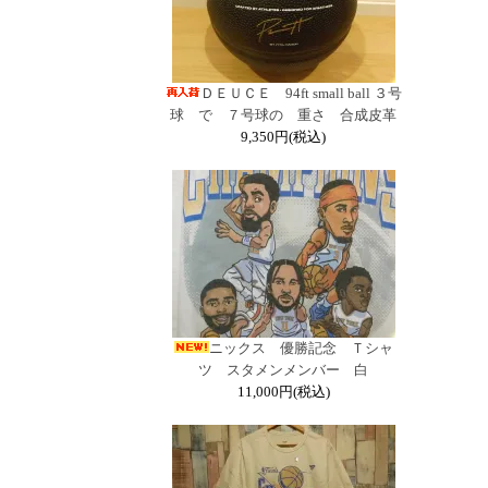
ＤＥＵＣＥ 94ft small ball ３号
球 で ７号球の 重さ 合成皮革
9,350円(税込)
ニックス 優勝記念 Ｔシャ
ツ スタメンメンバー 白
11,000円(税込)