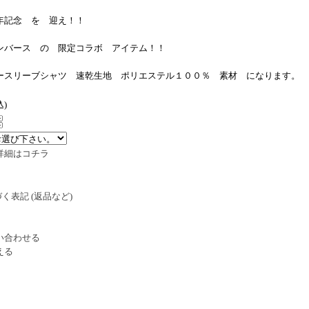
年記念 を 迎え！！
ンバース の 限定コラボ アイテム！！
ースリーブシャツ 速乾生地 ポリエステル１００％ 素材 になります。
込)
詳細はコチラ
く表記 (返品など)
い合わせる
える