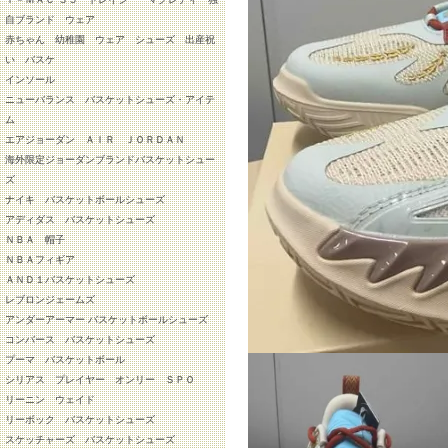
自ブランド ウェア
赤ちゃん 幼稚園 ウェア シューズ 出産祝
い バスケ
インソール
ニューバランス バスケットシューズ・アイテ
ム
エアジョーダン ＡＩＲ ＪＯＲＤＡＮ
海外限定ジョーダンブランドバスケットシュー
ズ
ナイキ バスケットボールシューズ
アディダス バスケットシューズ
ＮＢＡ 帽子
ＮＢＡフィギア
ＡＮＤ１バスケットシューズ
レブロンジェームズ
アンダーアーマー バスケットボールシューズ
コンバース バスケットシューズ
プーマ バスケットボール
シリアス プレイヤー オンリー ＳＰＯ
リーニン ウェイド
リーボック バスケットシューズ
スケッチャーズ バスケットシューズ