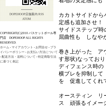
着地の安定感にも
------------
カカトサイドから
DOPEHOOP店舗案内
RSS
ATOM
定感も追加させ！
サイドステップ時
COPYRIGHT(C)2010 バスケットボール専
屈曲性も しなや
門店 DOPEHOOP ALL RIGHTS
RESERVED.
ホーム
-
マイアカウント
-
お問合せ
-
プラ
巻き上がった ア
イバシーポリシー
-
お支払い方法について
-
配送方法・送料について
-
特定商取引法
す形状)なっており
に基づく表記
ディフェンス時の
横ブレを抑制して
を 促進してくれ
オースティン リ
ス 頑張るイメー