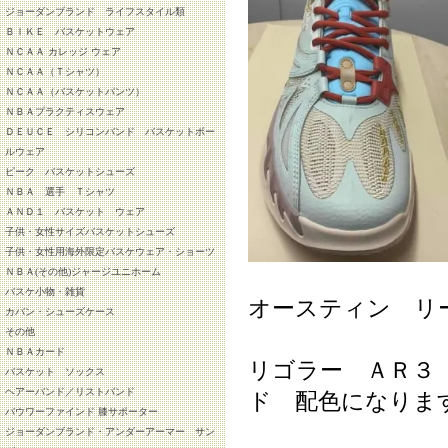
ジョーダンブランド ライフスタイル類
ＢＩＫＥ バスケットウェア
ＮＣＡＡ カレッジ ウェア
ＮＣＡＡ（Ｔシャツ）
ＮＣＡＡ（バスケットパンツ）
ＮＢＡプラクティスウェア
ＤＥＵＣＥ シリコンバンド バスケットボー
ルウェア
ピーク バスケットシューズ
ＮＢＡ 選手 Ｔシャツ
ＡＮＤ１ バスケット ウェア
子供・女性サイズバスケットシューズ
子供・女性用海外限定バスケウェア・ショーツ
ＮＢＡ(その他)ジャージユニホーム
バスケ小物・雑貨
オースティン リ
カバン・シューズケース
その他
ＮＢＡカード
リゴラー ＡＲ３
バスケット ソックス
ヘアーバンド／リストバンド
ド 配色になりま
バウワーファインド 膝サポーター
ジョーダンブランド・アンダーアーマー サン