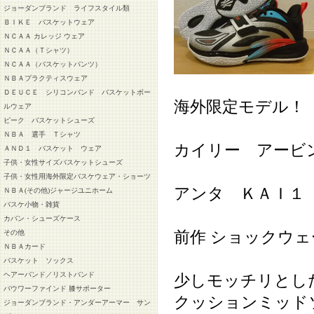
ジョーダンブランド ライフスタイル類
ＢＩＫＥ バスケットウェア
ＮＣＡＡ カレッジ ウェア
ＮＣＡＡ（Ｔシャツ）
ＮＣＡＡ（バスケットパンツ）
ＮＢＡプラクティスウェア
ＤＥＵＣＥ シリコンバンド バスケットボー
海外限定モデル！
ルウェア
ピーク バスケットシューズ
ＮＢＡ 選手 Ｔシャツ
カイリー アービ
ＡＮＤ１ バスケット ウェア
子供・女性サイズバスケットシューズ
子供・女性用海外限定バスケウェア・ショーツ
アンタ ＫＡＩ１
ＮＢＡ(その他)ジャージユニホーム
バスケ小物・雑貨
カバン・シューズケース
前作 ショックウ
その他
ＮＢＡカード
バスケット ソックス
ヘアーバンド／リストバンド
少しモッチリと
バウワーファインド 膝サポーター
クッションミッド
ジョーダンブランド・アンダーアーマー サン