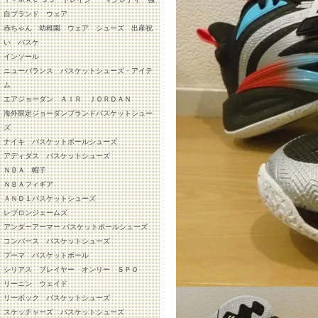
自ブランド ウェア
赤ちゃん 幼稚園 ウェア シューズ 出産祝
い バスケ
インソール
ニューバランス バスケットシューズ・アイテ
ム
エアジョーダン ＡＩＲ ＪＯＲＤＡＮ
海外限定ジョーダンブランドバスケットシュー
ズ
ナイキ バスケットボールシューズ
アディダス バスケットシューズ
ＮＢＡ 帽子
ＮＢＡフィギア
ＡＮＤ１バスケットシューズ
レブロンジェームズ
アンダーアーマー バスケットボールシューズ
コンバース バスケットシューズ
プーマ バスケットボール
シリアス プレイヤー オンリー ＳＰＯ
リーニン ウェイド
リーボック バスケットシューズ
スケッチャーズ バスケットシューズ