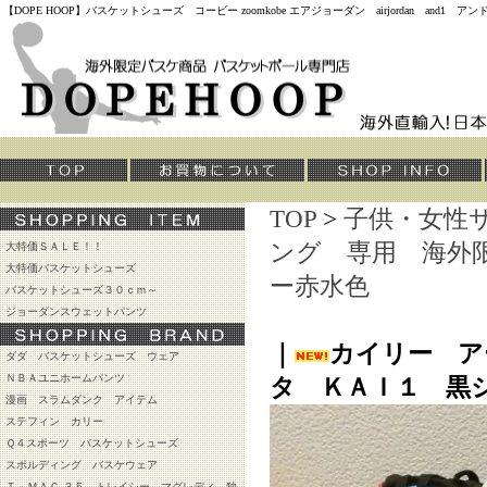
【DOPE HOOP】バスケットシューズ コービー zoomkobe エアジョーダン airjordan and
TOP
>
子供・女性
ング 専用 海外
大特価ＳＡＬＥ！！
大特価バスケットシューズ
ー赤水色
バスケットシューズ３０ｃｍ～
ジョーダンスウェットパンツ
｜
カイリー ア
ダダ バスケットシューズ ウェア
ＮＢＡユニホームパンツ
タ ＫＡＩ１ 黒
漫画 スラムダンク アイテム
ステフィン カリー
Ｑ４スポーツ バスケットシューズ
スポルディング バスケウェア
Ｔ－ＭＡＣ ３５ トレイシー マグレディ 独