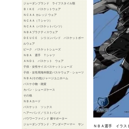
ジョーダンブランド ライフスタイル類
ＢＩＫＥ バスケットウェア
ＮＣＡＡ カレッジ ウェア
ＮＣＡＡ（Ｔシャツ）
ＮＣＡＡ（バスケットパンツ）
ＮＢＡプラクティスウェア
ＤＥＵＣＥ シリコンバンド バスケットボー
ルウェア
ピーク バスケットシューズ
ＮＢＡ 選手 Ｔシャツ
ＡＮＤ１ バスケット ウェア
子供・女性サイズバスケットシューズ
子供・女性用海外限定バスケウェア・ショーツ
ＮＢＡ(その他)ジャージユニホーム
バスケ小物・雑貨
カバン・シューズケース
その他
ＮＢＡカード
バスケット ソックス
ヘアーバンド／リストバンド
バウワーファインド 膝サポーター
ジョーダンブランド・アンダーアーマー サン
ＮＢＡ選手 イラス