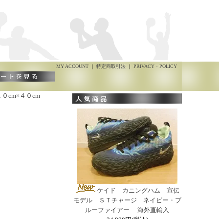
MY ACCOUNT
｜
特定商取引法
｜
PRIVACY・POLICY
cm×４０cm
ケイド カニングハム 宣伝
モデル ＳＴチャージ ネイビー・ブ
ルーファイアー 海外直輸入