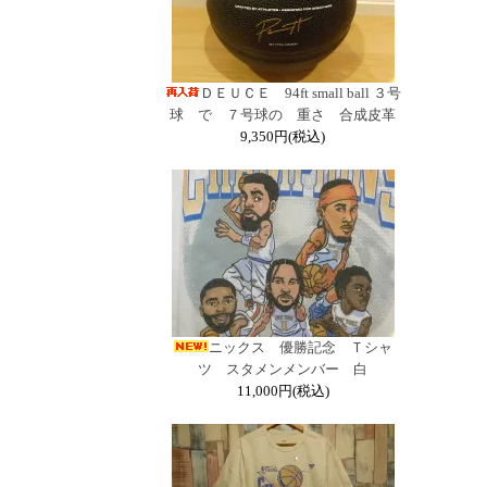
ＤＥＵＣＥ 94ft small ball ３号
球 で ７号球の 重さ 合成皮革
9,350円(税込)
ニックス 優勝記念 Ｔシャ
ツ スタメンメンバー 白
11,000円(税込)