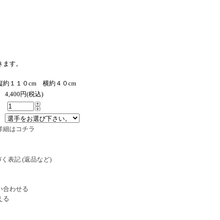
きます。
約１１０cm 横約４０cm
4,400円(税込)
。
詳細はコチラ
く表記 (返品など)
い合わせる
える