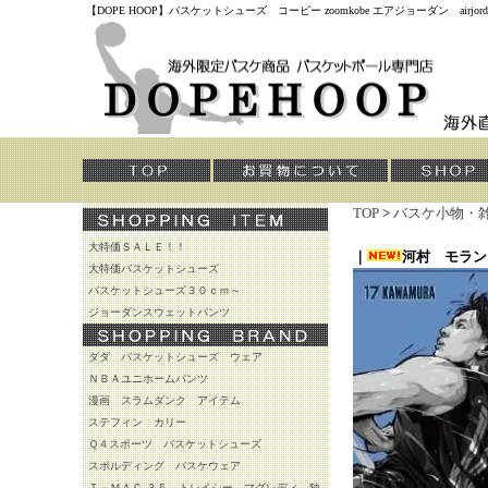
【DOPE HOOP】バスケットシューズ コービー zoomkobe エアジョーダン air
TOP
>
バスケ小物・
大特価ＳＡＬＥ！！
｜
河村 モラン
大特価バスケットシューズ
バスケットシューズ３０ｃｍ～
ジョーダンスウェットパンツ
ダダ バスケットシューズ ウェア
ＮＢＡユニホームパンツ
漫画 スラムダンク アイテム
ステフィン カリー
Ｑ４スポーツ バスケットシューズ
スポルディング バスケウェア
Ｔ－ＭＡＣ ３５ トレイシー マグレディ 独