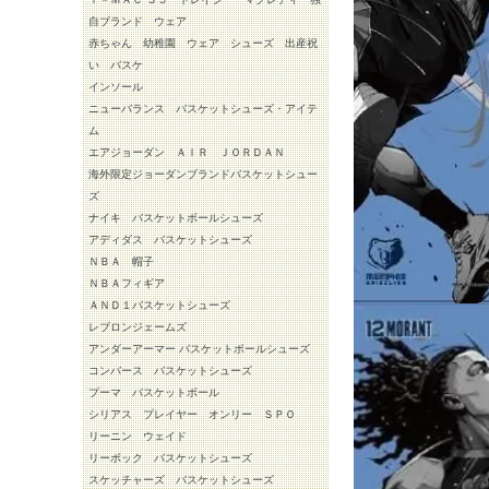
自ブランド ウェア
赤ちゃん 幼稚園 ウェア シューズ 出産祝
い バスケ
インソール
ニューバランス バスケットシューズ・アイテ
ム
エアジョーダン ＡＩＲ ＪＯＲＤＡＮ
海外限定ジョーダンブランドバスケットシュー
ズ
ナイキ バスケットボールシューズ
アディダス バスケットシューズ
ＮＢＡ 帽子
ＮＢＡフィギア
ＡＮＤ１バスケットシューズ
レブロンジェームズ
アンダーアーマー バスケットボールシューズ
コンバース バスケットシューズ
プーマ バスケットボール
シリアス プレイヤー オンリー ＳＰＯ
リーニン ウェイド
リーボック バスケットシューズ
スケッチャーズ バスケットシューズ