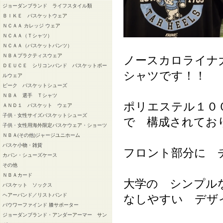
ジョーダンブランド ライフスタイル類
ＢＩＫＥ バスケットウェア
ＮＣＡＡ カレッジ ウェア
ＮＣＡＡ（Ｔシャツ）
ＮＣＡＡ（バスケットパンツ）
ＮＢＡプラクティスウェア
ノースカロライナ
ＤＥＵＣＥ シリコンバンド バスケットボー
シャツです！！
ルウェア
ピーク バスケットシューズ
ＮＢＡ 選手 Ｔシャツ
ポリエステル１０
ＡＮＤ１ バスケット ウェア
子供・女性サイズバスケットシューズ
で 構成されてお
子供・女性用海外限定バスケウェア・ショーツ
ＮＢＡ(その他)ジャージユニホーム
バスケ小物・雑貨
フロント部分に 
カバン・シューズケース
その他
ＮＢＡカード
大学の シンプル
バスケット ソックス
ヘアーバンド／リストバンド
なしやすい デザ
バウワーファインド 膝サポーター
ジョーダンブランド・アンダーアーマー サン