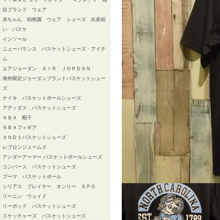
自ブランド ウェア
赤ちゃん 幼稚園 ウェア シューズ 出産祝
い バスケ
インソール
ニューバランス バスケットシューズ・アイテ
ム
エアジョーダン ＡＩＲ ＪＯＲＤＡＮ
海外限定ジョーダンブランドバスケットシュー
ズ
ナイキ バスケットボールシューズ
アディダス バスケットシューズ
ＮＢＡ 帽子
ＮＢＡフィギア
ＡＮＤ１バスケットシューズ
レブロンジェームズ
アンダーアーマー バスケットボールシューズ
コンバース バスケットシューズ
プーマ バスケットボール
シリアス プレイヤー オンリー ＳＰＯ
リーニン ウェイド
リーボック バスケットシューズ
スケッチャーズ バスケットシューズ