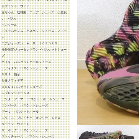
自ブランド ウェア
赤ちゃん 幼稚園 ウェア シューズ 出産祝
い バスケ
インソール
ニューバランス バスケットシューズ・アイテ
ム
エアジョーダン ＡＩＲ ＪＯＲＤＡＮ
海外限定ジョーダンブランドバスケットシュー
ズ
ナイキ バスケットボールシューズ
アディダス バスケットシューズ
ＮＢＡ 帽子
ＮＢＡフィギア
ＡＮＤ１バスケットシューズ
レブロンジェームズ
アンダーアーマー バスケットボールシューズ
コンバース バスケットシューズ
プーマ バスケットボール
シリアス プレイヤー オンリー ＳＰＯ
リーニン ウェイド
リーボック バスケットシューズ
スケッチャーズ バスケットシューズ