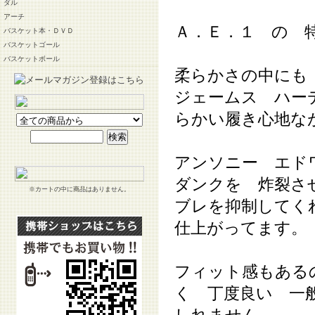
ダル
アーチ
Ａ．Ｅ．１ の 
バスケット本・ＤＶＤ
バスケットゴール
バスケットボール
柔らかさの中にも
ジェームス ハー
らかい履き心地な
アンソニー エド
ダンクを 炸裂さ
※カートの中に商品はありません。
ブレを抑制してく
仕上がってます。
フィット感もある
く 丁度良い 一