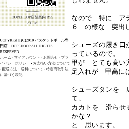
しれません。
------------
なので 特に ア
DOPEHOOP店舗案内
RSS
ATOM
６ の様な 突出
COPYRIGHT(C)2010 バスケットボール専
シューズの履き口
門店 DOPEHOOP ALL RIGHTS
RESERVED.
っているので。
ホーム
-
マイアカウント
-
お問合せ
-
プラ
甲が とても高い
イバシーポリシー
-
お支払い方法について
-
配送方法・送料について
-
特定商取引法
足入れが 甲高に
に基づく表記
シューズタンを 
て。
カカトを 滑らせ
かな？
と 思います。