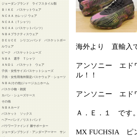
ジョーダンブランド ライフスタイル類
ＢＩＫＥ バスケットウェア
ＮＣＡＡ カレッジ ウェア
ＮＣＡＡ（Ｔシャツ）
ＮＣＡＡ（バスケットパンツ）
ＮＢＡプラクティスウェア
ＤＥＵＣＥ シリコンバンド バスケットボー
海外より 直輸入
ルウェア
ピーク バスケットシューズ
ＮＢＡ 選手 Ｔシャツ
アンソニー エド
ＡＮＤ１ バスケット ウェア
子供・女性サイズバスケットシューズ
ル！！
子供・女性用海外限定バスケウェア・ショーツ
ＮＢＡ(その他)ジャージユニホーム
バスケ小物・雑貨
アンソニー エド
カバン・シューズケース
その他
ＮＢＡカード
Ａ．Ｅ．１ です
バスケット ソックス
ヘアーバンド／リストバンド
バウワーファインド 膝サポーター
MX FUCHSIA
ジョーダンブランド・アンダーアーマー サン