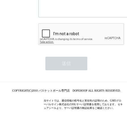
COPYRIGHT(C)2010 バスケットボール専門店 DOPEHOOP ALL RIGHTS RESERVED.
当サイトでは、通信情報の暗号化と実在性の証明のため、GMOグロ
ーバルサイン株式会社のSSLサーバ証明書を使用しております。 セキ
ュアシールより、サーバ証明書の検証結果をご確認ください。