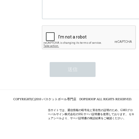
COPYRIGHT(C)2010 バスケットボール専門店 DOPEHOOP ALL RIGHTS RESERVED.
当サイトでは、通信情報の暗号化と実在性の証明のため、GMOグロ
ーバルサイン株式会社のSSLサーバ証明書を使用しております。 セキ
ュアシールより、サーバ証明書の検証結果をご確認ください。