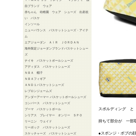
自ブランド ウェア
赤ちゃん 幼稚園 ウェア シューズ 出産祝
い バスケ
インソール
ニューバランス バスケットシューズ・アイテ
ム
エアジョーダン ＡＩＲ ＪＯＲＤＡＮ
海外限定ジョーダンブランドバスケットシュー
ズ
ナイキ バスケットボールシューズ
アディダス バスケットシューズ
ＮＢＡ 帽子
ＮＢＡフィギア
ＡＮＤ１バスケットシューズ
レブロンジェームズ
アンダーアーマー バスケットボールシューズ
コンバース バスケットシューズ
スポルディング と
プーマ バスケットボール
シリアス プレイヤー オンリー ＳＰＯ
持ちて部分が 一部
リーニン ウェイド
リーボック バスケットシューズ
●スポンジ・ボブの顔
スケッチャーズ バスケットシューズ