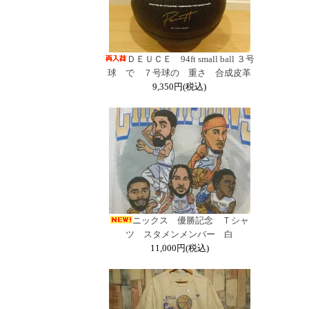
ＤＥＵＣＥ 94ft small ball ３号
球 で ７号球の 重さ 合成皮革
9,350円(税込)
ニックス 優勝記念 Ｔシャ
ツ スタメンメンバー 白
11,000円(税込)