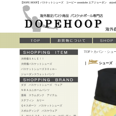
【DOPE HOOP】バスケットシューズ コービー zoomkobe エアジョーダン air
TOP
>
カバン・シュ
大特価ＳＡＬＥ！！
｜
シューズ 
大特価バスケットシューズ
バスケットシューズ３０ｃｍ～
ジョーダンスウェットパンツ
ダダ バスケットシューズ ウェア
ＮＢＡユニホームパンツ
漫画 スラムダンク アイテム
ステフィン カリー
Ｑ４スポーツ バスケットシューズ
スポルディング バスケウェア
Ｔ－ＭＡＣ ３５ トレイシー マグレディ 独