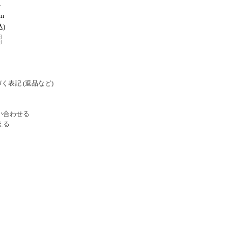
ル
m
込)
く表記 (返品など)
い合わせる
える