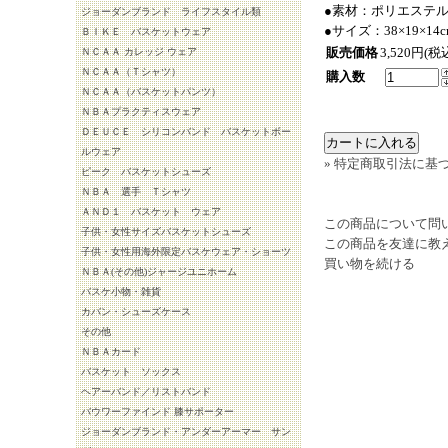
●素材：ポリエステ
ジョーダンブランド ライフスタイル類
●サイズ：38×19×14c
ＢＩＫＥ バスケットウェア
販売価格
3,520円(税
ＮＣＡＡ カレッジ ウェア
ＮＣＡＡ（Ｔシャツ）
購入数
ＮＣＡＡ（バスケットパンツ）
ＮＢＡプラクティスウェア
ＤＥＵＣＥ シリコンバンド バスケットボー
ルウェア
» 特定商取引法に基づ
ピーク バスケットシューズ
ＮＢＡ 選手 Ｔシャツ
ＡＮＤ１ バスケット ウェア
この商品について問
子供・女性サイズバスケットシューズ
この商品を友達に教
子供・女性用海外限定バスケウェア・ショーツ
買い物を続ける
ＮＢＡ(その他)ジャージユニホーム
バスケ小物・雑貨
カバン・シューズケース
その他
ＮＢＡカード
バスケット ソックス
ヘアーバンド／リストバンド
バウワーファインド 膝サポーター
ジョーダンブランド・アンダーアーマー サン