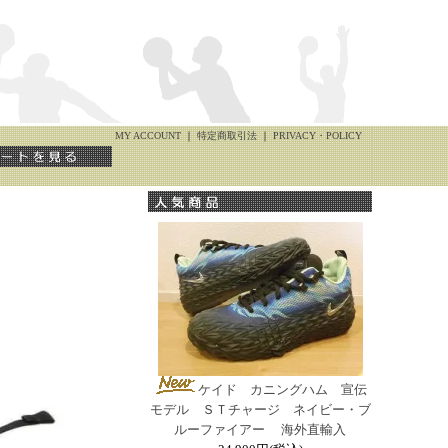
MY ACCOUNT
｜
特定商取引法
｜
PRIVACY・POLICY
ケイド カニングハム 宣伝
モデル ＳＴチャージ ネイビー・ブ
ルーファイアー 海外直輸入