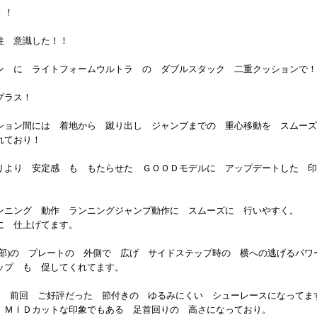
！！
性 意識した！！
ン に ライトフォームウルトラ の ダブルスタック 二重クッションで！
プラス！
ション間には 着地から 蹴り出し ジャンプまでの 重心移動を スムーズ
れており！
りより 安定感 も もたらせた ＧＯＯＤモデルに アップデートした 印
ンニング 動作 ランニングジャンプ動作に スムーズに 行いやすく。
に 仕上げてます。
足部)の プレートの 外側で 広げ サイドステップ時の 横への逃げるパワ
ップ も 促してくれてます。
)も 前回 ご好評だった 節付きの ゆるみにくい シューレースになってま
 ＭＩＤカットな印象でもある 足首回りの 高さになっており。