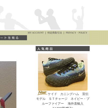
MY ACCOUNT
｜
特定商取引法
｜
PRIVACY・POLICY
ケイド カニングハム 宣伝
モデル ＳＴチャージ ネイビー・ブ
ルーファイアー 海外直輸入