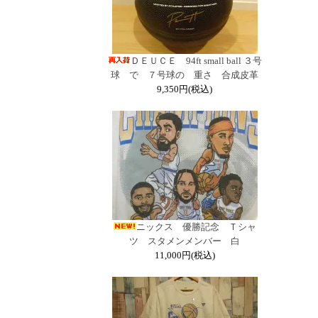
ＤＥＵＣＥ 94ft small ball ３号
球 で ７号球の 重さ 合成皮革
9,350円(税込)
ニックス 優勝記念 Ｔシャ
ツ スタメンメンバー 白
11,000円(税込)