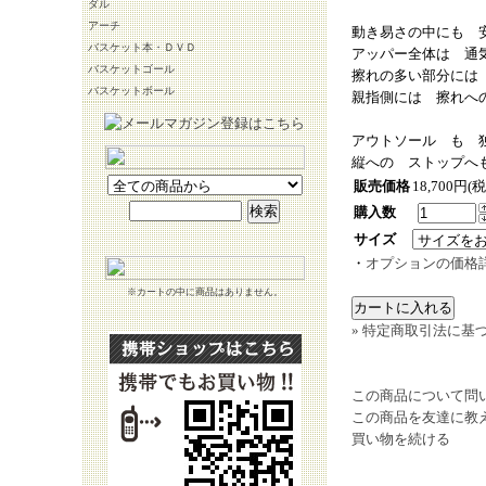
ダル
アーチ
動き易さの中にも 
バスケット本・ＤＶＤ
アッパー全体は 通
バスケットゴール
擦れの多い部分には
バスケットボール
親指側には 擦れへ
アウトソール も 
縦への ストップへ
販売価格
18,700円(
購入数
サイズ
・
オプションの価格
※カートの中に商品はありません。
» 特定商取引法に基づ
この商品について問
この商品を友達に教
買い物を続ける