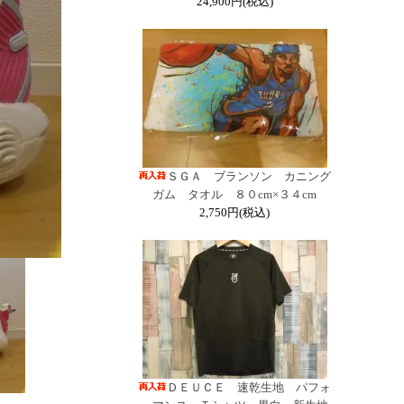
24,900円(税込)
ＳＧＡ ブランソン カニング
ガム タオル ８０cm×３４cm
2,750円(税込)
ＤＥＵＣＥ 速乾生地 パフォ