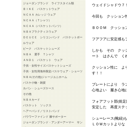
ジョーダンブランド ライフスタイル類
ウェイドシャドウ７
ＢＩＫＥ バスケットウェア
ＮＣＡＡ カレッジ ウェア
今回も クッション
ＮＣＡＡ（Ｔシャツ）
ＮＣＡＡ（バスケットパンツ）
ＢＯＯＭ クッショ
ＮＢＡプラクティスウェア
ＤＥＵＣＥ シリコンバンド バスケットボー
フアフアに安定感も
ルウェア
ピーク バスケットシューズ
しかも その クッ
ＮＢＡ 選手 Ｔシャツ
ート はさんで く
ＡＮＤ１ バスケット ウェア
子供・女性サイズバスケットシューズ
クッション性に よ
子供・女性用海外限定バスケウェア・ショーツ
す！！
ＮＢＡ(その他)ジャージユニホーム
バスケ小物・雑貨
プレートにより ラ
カバン・シューズケース
心地よい 履き心地
その他
ＮＢＡカード
フォアフット部(前
バスケット ソックス
安定した 再度ステ
ヘアーバンド／リストバンド
バウワーファインド 膝サポーター
シューレース(靴紐
ジョーダンブランド・アンダーアーマー サン
ＬＯＷカットよりな