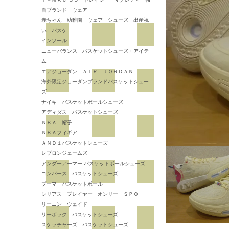
自ブランド ウェア
赤ちゃん 幼稚園 ウェア シューズ 出産祝
い バスケ
インソール
ニューバランス バスケットシューズ・アイテ
ム
エアジョーダン ＡＩＲ ＪＯＲＤＡＮ
海外限定ジョーダンブランドバスケットシュー
ズ
ナイキ バスケットボールシューズ
アディダス バスケットシューズ
ＮＢＡ 帽子
ＮＢＡフィギア
ＡＮＤ１バスケットシューズ
レブロンジェームズ
アンダーアーマー バスケットボールシューズ
コンバース バスケットシューズ
プーマ バスケットボール
シリアス プレイヤー オンリー ＳＰＯ
リーニン ウェイド
リーボック バスケットシューズ
スケッチャーズ バスケットシューズ