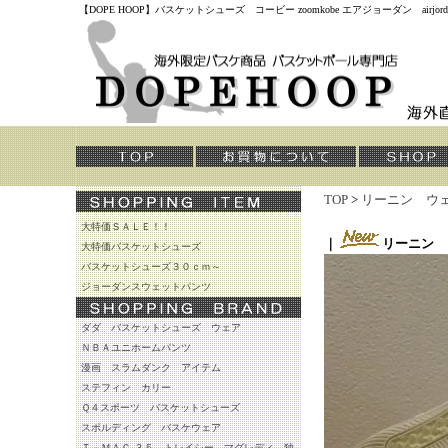
【DOPE HOOP】バスケットシューズ コービー zoomkobe エアジョーダン air
TOP
>
リーニン ウ
大特価ＳＡＬＥ！！
｜
リーニン 
大特価バスケットシューズ
バスケットシューズ３０ｃｍ～
ジョーダンスウェットパンツ
ダダ バスケットシューズ ウェア
ＮＢＡユニホームパンツ
漫画 スラムダンク アイテム
ステフィン カリー
Ｑ４スポーツ バスケットシューズ
スポルディング バスケウェア
Ｔ－ＭＡＣ ３５ トレイシー マグレディ 独