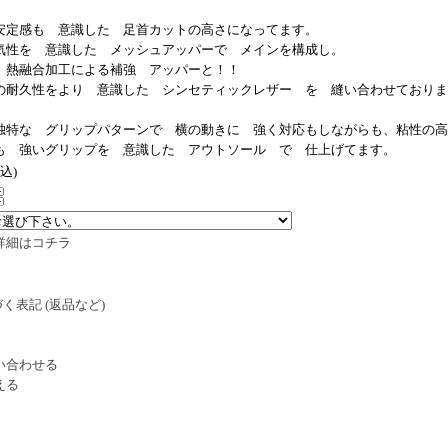
安定感も 意識した 足首カットの高さになってます。
気性を 意識した メッシュアッパーで メインを構成し。
 熱融合加工による補強 アッパーと！！
の耐久性をより 意識した シンセティックレザー を 縫い合わせておりま
独特な グリップパターンで 横の動きに 強く対応もしながらも、粘性の高
も 強いグリップを 意識した アウトソール で 仕上げてます。
税込)
詳細はコチラ
く表記 (返品など)
い合わせる
える