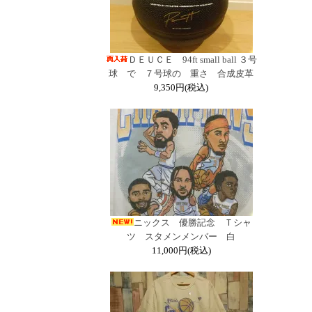
ＤＥＵＣＥ 94ft small ball ３号
球 で ７号球の 重さ 合成皮革
9,350円(税込)
ニックス 優勝記念 Ｔシャ
ツ スタメンメンバー 白
11,000円(税込)