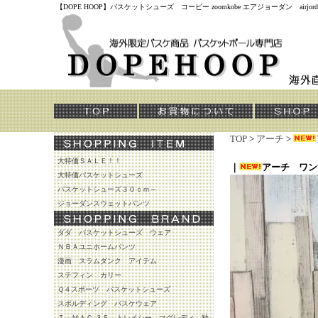
【DOPE HOOP】バスケットシューズ コービー zoomkobe エアジョーダン air
TOP
>
アーチ
>
大特価ＳＡＬＥ！！
｜
アーチ ワン
大特価バスケットシューズ
バスケットシューズ３０ｃｍ～
ジョーダンスウェットパンツ
ダダ バスケットシューズ ウェア
ＮＢＡユニホームパンツ
漫画 スラムダンク アイテム
ステフィン カリー
Ｑ４スポーツ バスケットシューズ
スポルディング バスケウェア
Ｔ－ＭＡＣ ３５ トレイシー マグレディ 独