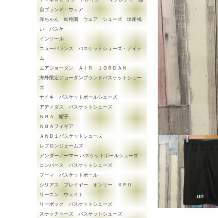
自ブランド ウェア
赤ちゃん 幼稚園 ウェア シューズ 出産祝
い バスケ
インソール
ニューバランス バスケットシューズ・アイテ
ム
エアジョーダン ＡＩＲ ＪＯＲＤＡＮ
海外限定ジョーダンブランドバスケットシュー
ズ
ナイキ バスケットボールシューズ
アディダス バスケットシューズ
ＮＢＡ 帽子
ＮＢＡフィギア
ＡＮＤ１バスケットシューズ
レブロンジェームズ
アンダーアーマー バスケットボールシューズ
コンバース バスケットシューズ
プーマ バスケットボール
シリアス プレイヤー オンリー ＳＰＯ
リーニン ウェイド
リーボック バスケットシューズ
スケッチャーズ バスケットシューズ