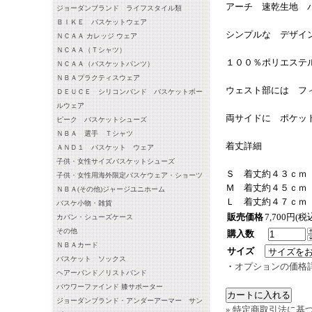
アーチ 速乾生地 
ジョーダンブランド ライフスタイル類
ＢＩＫＥ バスケットウェア
シンプルな デザイ
ＮＣＡＡ カレッジ ウェア
ＮＣＡＡ（Ｔシャツ）
１００％ポリエステ
ＮＣＡＡ（バスケットパンツ）
ＮＢＡプラクティスウェア
ウェスト部には フ
ＤＥＵＣＥ シリコンバンド バスケットボー
ルウェア
両サイドに ポケッ
ピーク バスケットシューズ
ＮＢＡ 選手 Ｔシャツ
着丈詳細
ＡＮＤ１ バスケット ウェア
子供・女性サイズバスケットシューズ
Ｓ 着丈約４３ｃｍ
子供・女性用海外限定バスケウェア・ショーツ
Ｍ 着丈約４５ｃｍ
ＮＢＡ(その他)ジャージユニホーム
Ｌ 着丈約４７ｃｍ
バスケ小物・雑貨
販売価格
7,700円(税
カバン・シューズケース
その他
購入数
ＮＢＡカード
サイズ
バスケット ソックス
・
オプションの価格
ヘアーバンド／リストバンド
バウワーファインド 膝サポーター
ジョーダンブランド・アンダーアーマー サン
» 特定商取引法に基づ