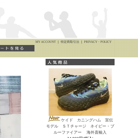
MY ACCOUNT
｜
特定商取引法
｜
PRIVACY・POLICY
ケイド カニングハム 宣伝
モデル ＳＴチャージ ネイビー・ブ
ルーファイアー 海外直輸入