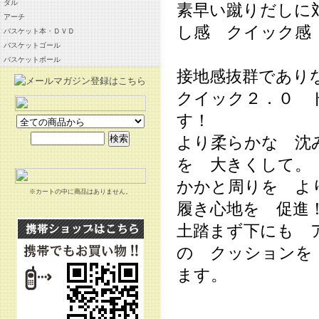
ダル
素早い蹴りだしに
アーチ
し感 クイック感
バスケット本・ＤＶＤ
バスケットゴール
バスケットボール
接地感抜群であり
クイック２．０ 
す！
より柔らかな 沈
を 大きくして。
かかと周りを よ
※カートの中に商品はありません。
履き心地を 促進
土踏まず下にも 
の クッションを
ます。