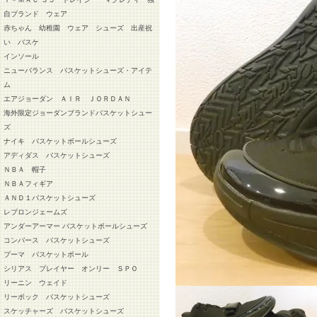
自ブランド ウェア
赤ちゃん 幼稚園 ウェア シューズ 出産祝
い バスケ
インソール
ニューバランス バスケットシューズ・アイテ
ム
エアジョーダン ＡＩＲ ＪＯＲＤＡＮ
海外限定ジョーダンブランドバスケットシュー
ズ
ナイキ バスケットボールシューズ
アディダス バスケットシューズ
ＮＢＡ 帽子
ＮＢＡフィギア
ＡＮＤ１バスケットシューズ
レブロンジェームズ
アンダーアーマー バスケットボールシューズ
コンバース バスケットシューズ
プーマ バスケットボール
シリアス プレイヤー オンリー ＳＰＯ
リーニン ウェイド
リーボック バスケットシューズ
スケッチャーズ バスケットシューズ