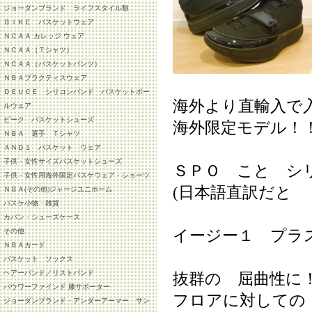
ジョーダンブランド ライフスタイル類
ＢＩＫＥ バスケットウェア
ＮＣＡＡ カレッジ ウェア
ＮＣＡＡ（Ｔシャツ）
ＮＣＡＡ（バスケットパンツ）
ＮＢＡプラクティスウェア
ＤＥＵＣＥ シリコンバンド バスケットボー
海外より直輸入で
ルウェア
ピーク バスケットシューズ
海外限定モデル！
ＮＢＡ 選手 Ｔシャツ
ＡＮＤ１ バスケット ウェア
子供・女性サイズバスケットシューズ
ＳＰＯ こと シ
子供・女性用海外限定バスケウェア・ショーツ
(日本語直訳だと
ＮＢＡ(その他)ジャージユニホーム
バスケ小物・雑貨
カバン・シューズケース
イージー１ プラ
その他
ＮＢＡカード
バスケット ソックス
ヘアーバンド／リストバンド
抜群の 屈曲性に
バウワーファインド 膝サポーター
フロアに対しての
ジョーダンブランド・アンダーアーマー サン