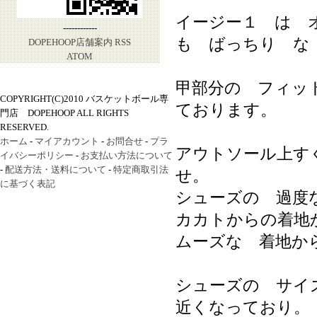
イージー１ は 
------------
も ばっちり な
DOPEHOOP店舗案内
RSS
ATOM
甲部分の フィッ
COPYRIGHT(C)2010 バスケットボール専
ております。
門店 DOPEHOOP ALL RIGHTS
RESERVED.
ホーム
-
マイアカウント
-
お問合せ
-
プラ
アウトソール上す
イバシーポリシー
-
お支払い方法について
-
配送方法・送料について
-
特定商取引法
せ。
に基づく表記
シューズの 過度
カカトからの着地
ムーズな 着地か
シューズの サイ
近くなっており。