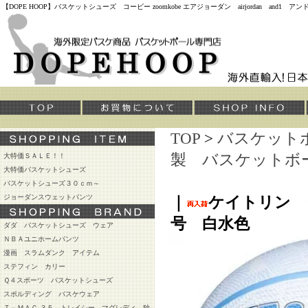
【DOPE HOOP】バスケットシューズ コービー zoomkobe エアジョーダン airjordan and
TOP
>
バスケット
製 バスケットボ
大特価ＳＡＬＥ！！
大特価バスケットシューズ
バスケットシューズ３０ｃｍ～
ジョーダンスウェットパンツ
｜
ケイトリン 
号 白水色
ダダ バスケットシューズ ウェア
ＮＢＡユニホームパンツ
漫画 スラムダンク アイテム
ステフィン カリー
Ｑ４スポーツ バスケットシューズ
スポルディング バスケウェア
Ｔ－ＭＡＣ ３５ トレイシー マグレディ 独