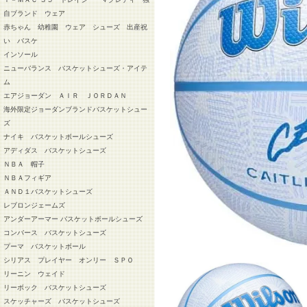
自ブランド ウェア
赤ちゃん 幼稚園 ウェア シューズ 出産祝
い バスケ
インソール
ニューバランス バスケットシューズ・アイテ
ム
エアジョーダン ＡＩＲ ＪＯＲＤＡＮ
海外限定ジョーダンブランドバスケットシュー
ズ
ナイキ バスケットボールシューズ
アディダス バスケットシューズ
ＮＢＡ 帽子
ＮＢＡフィギア
ＡＮＤ１バスケットシューズ
レブロンジェームズ
アンダーアーマー バスケットボールシューズ
コンバース バスケットシューズ
プーマ バスケットボール
シリアス プレイヤー オンリー ＳＰＯ
リーニン ウェイド
リーボック バスケットシューズ
スケッチャーズ バスケットシューズ