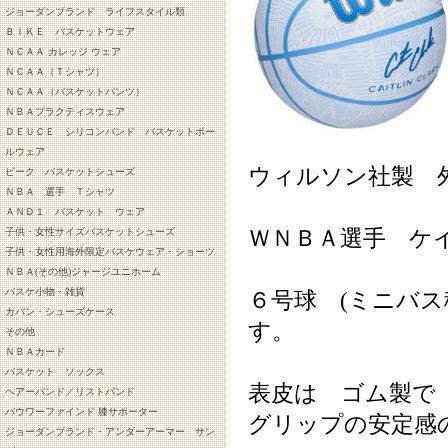
ジョーダンブランド ライフスタイル類
ＢＩＫＥ バスケットウェア
ＮＣＡＡ カレッジ ウェア
ＮＣＡＡ（Ｔシャツ）
ＮＣＡＡ（バスケットパンツ）
ＮＢＡプラクティスウェア
ＤＥＵＣＥ シリコンバンド バスケットボー
ルウェア
ウィルソン社製 
ピーク バスケットシューズ
ＮＢＡ 選手 Ｔシャツ
ＡＮＤ１ バスケット ウェア
ＷＮＢＡ選手 ケ
子供・女性サイズバスケットシューズ
子供・女性用海外限定バスケウェア・ショーツ
ＮＢＡ(その他)ジャージユニホーム
バスケ小物・雑貨
６号球 (ミニバ
カバン・シューズケース
す。
その他
ＮＢＡカード
バスケット ソックス
表皮は ゴム製で
ヘアーバンド／リストバンド
バウワーファインド 膝サポーター
グリップの安定感
ジョーダンブランド・アンダーアーマー サン