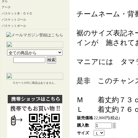
ダル
アーチ
チームネーム・背
バスケット本・ＤＶＤ
バスケットゴール
バスケットボール
裾のサイズ表記ネ
インが 施されて
マニアには タマ
是非 このチャン
※カートの中に商品はありません。
Ｍ 着丈約７３ｃ
Ｌ 着丈約７６ｃ
販売価格
22,900円(税込)
購入数
サイズ