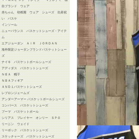
自ブランド ウェア
赤ちゃん 幼稚園 ウェア シューズ 出産祝
い バスケ
インソール
ニューバランス バスケットシューズ・アイテ
ム
エアジョーダン ＡＩＲ ＪＯＲＤＡＮ
海外限定ジョーダンブランドバスケットシュー
ズ
ナイキ バスケットボールシューズ
アディダス バスケットシューズ
ＮＢＡ 帽子
ＮＢＡフィギア
ＡＮＤ１バスケットシューズ
レブロンジェームズ
アンダーアーマー バスケットボールシューズ
コンバース バスケットシューズ
プーマ バスケットボール
シリアス プレイヤー オンリー ＳＰＯ
リーニン ウェイド
リーボック バスケットシューズ
スケッチャーズ バスケットシューズ