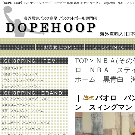
【DOPE HOOP】バスケットシューズ コービー zoomkobe エアジョーダン airjordan and
TOP
>
ＮＢＡ(その
ロ ＮＢＡ ステ
大特価ＳＡＬＥ！！
大特価バスケットシューズ
ホーム 黒青白 
バスケットシューズ３０ｃｍ～
ジョーダンスウェットパンツ
｜
パオロ バ
ダダ バスケットシューズ ウェア
ＮＢＡユニホームパンツ
ン スィングマン
漫画 スラムダンク アイテム
ステフィン カリー
Ｑ４スポーツ バスケットシューズ
スポルディング バスケウェア
Ｔ－ＭＡＣ ３５ トレイシー マグレディ 独