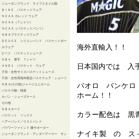
ジョーダンブランド ライフスタイル類
ＢＩＫＥ バスケットウェア
ＮＣＡＡ カレッジ ウェア
ＮＣＡＡ（Ｔシャツ）
ＮＣＡＡ（バスケットパンツ）
ＮＢＡプラクティスウェア
ＤＥＵＣＥ シリコンバンド バスケットボー
海外直輸入！！
ルウェア
ピーク バスケットシューズ
ＮＢＡ 選手 Ｔシャツ
日本国内では 入
ＡＮＤ１ バスケット ウェア
子供・女性サイズバスケットシューズ
子供・女性用海外限定バスケウェア・ショーツ
パオロ バンケロ
ＮＢＡ(その他)ジャージユニホーム
バスケ小物・雑貨
ホーム！！
カバン・シューズケース
その他
ＮＢＡカード
カラー配色は 黒
バスケット ソックス
ヘアーバンド／リストバンド
バウワーファインド 膝サポーター
ナイキ製 の ス
ジョーダンブランド・アンダーアーマー サン