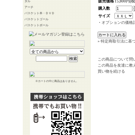
販売価格
15,800円(
ダル
アーチ
購入数
バスケット本・ＤＶＤ
サイズ
バスケットゴール
・
オプションの価格
バスケットボール
» 特定商取引法に基づ
この商品について問
この商品を友達に教
買い物を続ける
※カートの中に商品はありません。