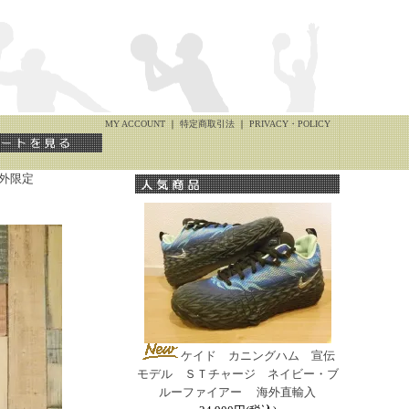
MY ACCOUNT
｜
特定商取引法
｜
PRIVACY・POLICY
外限定
ケイド カニングハム 宣伝
モデル ＳＴチャージ ネイビー・ブ
ルーファイアー 海外直輸入