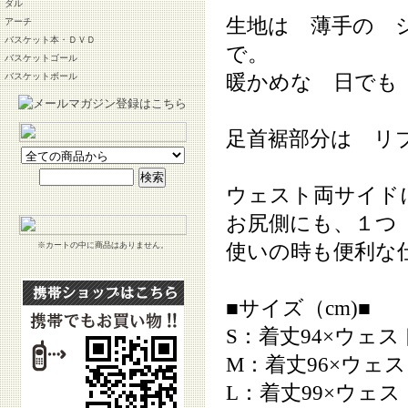
ダル
生地は 薄手の 
アーチ
バスケット本・ＤＶＤ
で。
バスケットゴール
暖かめな 日でも
バスケットボール
足首裾部分は リ
ウェスト両サイド
お尻側にも、１つ
使いの時も便利な
※カートの中に商品はありません。
■サイズ（cm)■
S：着丈94×ウェス
M：着丈96×ウェス
L：着丈99×ウェス