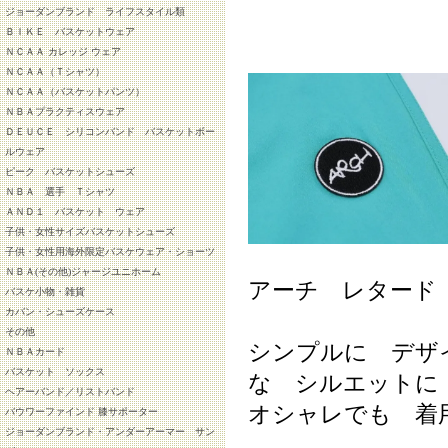
ジョーダンブランド ライフスタイル類
ＢＩＫＥ バスケットウェア
ＮＣＡＡ カレッジ ウェア
ＮＣＡＡ（Ｔシャツ）
ＮＣＡＡ（バスケットパンツ）
ＮＢＡプラクティスウェア
ＤＥＵＣＥ シリコンバンド バスケットボー
ルウェア
ピーク バスケットシューズ
ＮＢＡ 選手 Ｔシャツ
ＡＮＤ１ バスケット ウェア
子供・女性サイズバスケットシューズ
子供・女性用海外限定バスケウェア・ショーツ
ＮＢＡ(その他)ジャージユニホーム
アーチ レタード
バスケ小物・雑貨
カバン・シューズケース
その他
シンプルに デザ
ＮＢＡカード
バスケット ソックス
な シルエットに
ヘアーバンド／リストバンド
オシャレでも 着
バウワーファインド 膝サポーター
ジョーダンブランド・アンダーアーマー サン