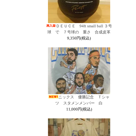
ＤＥＵＣＥ 94ft small ball ３号
球 で ７号球の 重さ 合成皮革
9,350円(税込)
ニックス 優勝記念 Ｔシャ
ツ スタメンメンバー 白
11,000円(税込)