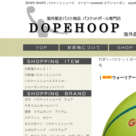
【DOPE HOOP】バスケットシューズ コービー zoomkobe エアジョーダン air
TOP
>
バスケットボ
号
大特価ＳＡＬＥ！！
大特価バスケットシューズ
｜
ウォーリア
バスケットシューズ３０ｃｍ～
ジョーダンスウェットパンツ
ダダ バスケットシューズ ウェア
ＮＢＡユニホームパンツ
漫画 スラムダンク アイテム
ステフィン カリー
Ｑ４スポーツ バスケットシューズ
スポルディング バスケウェア
Ｔ－ＭＡＣ ３５ トレイシー マグレディ 独