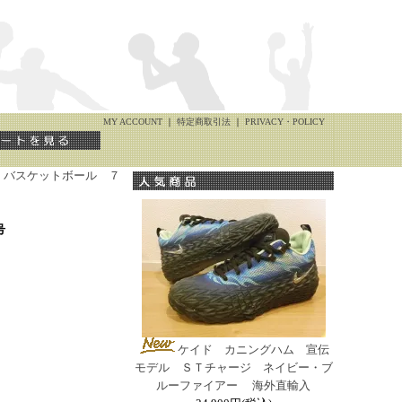
MY ACCOUNT
｜
特定商取引法
｜
PRIVACY・POLICY
 バスケットボール ７
７号
ケイド カニングハム 宣伝
モデル ＳＴチャージ ネイビー・ブ
ルーファイアー 海外直輸入