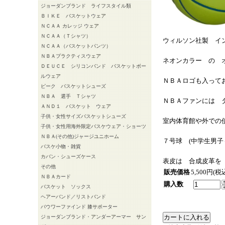
ジョーダンブランド ライフスタイル類
ＢＩＫＥ バスケットウェア
ＮＣＡＡ カレッジ ウェア
ＮＣＡＡ（Ｔシャツ）
ウィルソン社製 イ
ＮＣＡＡ（バスケットパンツ）
ＮＢＡプラクティスウェア
ネオンカラー の 
ＤＥＵＣＥ シリコンバンド バスケットボー
ルウェア
ＮＢＡロゴも入って
ピーク バスケットシューズ
ＮＢＡ 選手 Ｔシャツ
ＮＢＡファンには 
ＡＮＤ１ バスケット ウェア
子供・女性サイズバスケットシューズ
室内体育館や外での
子供・女性用海外限定バスケウェア・ショーツ
ＮＢＡ(その他)ジャージユニホーム
７号球 (中学生男子
バスケ小物・雑貨
カバン・シューズケース
表皮は 合成皮革を
その他
販売価格
5,500円(税
ＮＢＡカード
購入数
バスケット ソックス
ヘアーバンド／リストバンド
バウワーファインド 膝サポーター
ジョーダンブランド・アンダーアーマー サン