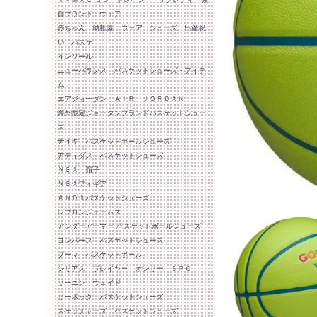
自ブランド ウェア
赤ちゃん 幼稚園 ウェア シューズ 出産祝
い バスケ
インソール
ニューバランス バスケットシューズ・アイテ
ム
エアジョーダン ＡＩＲ ＪＯＲＤＡＮ
海外限定ジョーダンブランドバスケットシュー
ズ
ナイキ バスケットボールシューズ
アディダス バスケットシューズ
ＮＢＡ 帽子
ＮＢＡフィギア
ＡＮＤ１バスケットシューズ
レブロンジェームズ
アンダーアーマー バスケットボールシューズ
コンバース バスケットシューズ
プーマ バスケットボール
シリアス プレイヤー オンリー ＳＰＯ
リーニン ウェイド
リーボック バスケットシューズ
スケッチャーズ バスケットシューズ