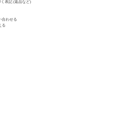
く表記 (返品など)
い合わせる
える