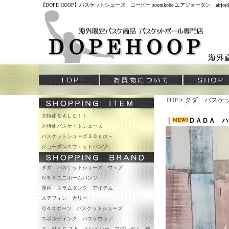
【DOPE HOOP】バスケットシューズ コービー zoomkobe エアジョーダン air
TOP
>
ダダ バスケ
大特価ＳＡＬＥ！！
｜
ＤＡＤＡ 
大特価バスケットシューズ
バスケットシューズ３０ｃｍ～
ジョーダンスウェットパンツ
ダダ バスケットシューズ ウェア
ＮＢＡユニホームパンツ
漫画 スラムダンク アイテム
ステフィン カリー
Ｑ４スポーツ バスケットシューズ
スポルディング バスケウェア
Ｔ－ＭＡＣ ３５ トレイシー マグレディ 独