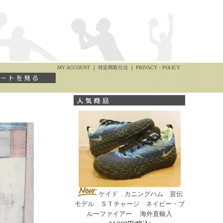
MY ACCOUNT
｜
特定商取引法
｜
PRIVACY・POLICY
ケイド カニングハム 宣伝
モデル ＳＴチャージ ネイビー・ブ
ルーファイアー 海外直輸入