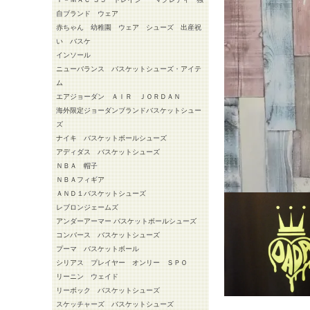
自ブランド ウェア
赤ちゃん 幼稚園 ウェア シューズ 出産祝
い バスケ
インソール
ニューバランス バスケットシューズ・アイテ
ム
エアジョーダン ＡＩＲ ＪＯＲＤＡＮ
海外限定ジョーダンブランドバスケットシュー
ズ
ナイキ バスケットボールシューズ
アディダス バスケットシューズ
ＮＢＡ 帽子
ＮＢＡフィギア
ＡＮＤ１バスケットシューズ
レブロンジェームズ
アンダーアーマー バスケットボールシューズ
コンバース バスケットシューズ
プーマ バスケットボール
シリアス プレイヤー オンリー ＳＰＯ
リーニン ウェイド
リーボック バスケットシューズ
スケッチャーズ バスケットシューズ