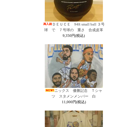
ＤＥＵＣＥ 94ft small ball ３号
球 で ７号球の 重さ 合成皮革
9,350円(税込)
ニックス 優勝記念 Ｔシャ
ツ スタメンメンバー 白
11,000円(税込)