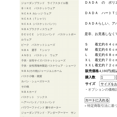
ＤＡＤＡ の ポリ
ジョーダンブランド ライフスタイル類
ＢＩＫＥ バスケットウェア
ＤＡＤＡ ハートＴ
ＮＣＡＡ カレッジ ウェア
ＮＣＡＡ（Ｔシャツ）
ＤＡＤＡらしい、ア
ＮＣＡＡ（バスケットパンツ）
ＮＢＡプラクティスウェア
是非、お見逃しなく
ＤＥＵＣＥ シリコンバンド バスケットボー
ルウェア
Ｓ 着丈約６４ｃｍ
ピーク バスケットシューズ
Ｍ 着丈約６６ｃｍ
ＮＢＡ 選手 Ｔシャツ
Ｌ 着丈約６８ｃｍ
ＡＮＤ１ バスケット ウェア
ＸＬ 着丈約７０ｃ
子供・女性サイズバスケットシューズ
ＸＸＬ着丈約７２ｃ
子供・女性用海外限定バスケウェア・ショーツ
販売価格
4,180円(税
ＮＢＡ(その他)ジャージユニホーム
バスケ小物・雑貨
購入数
カバン・シューズケース
サイズ
その他
・
オプションの価格
ＮＢＡカード
バスケット ソックス
ヘアーバンド／リストバンド
» 特定商取引法に基づ
バウワーファインド 膝サポーター
ジョーダンブランド・アンダーアーマー サン