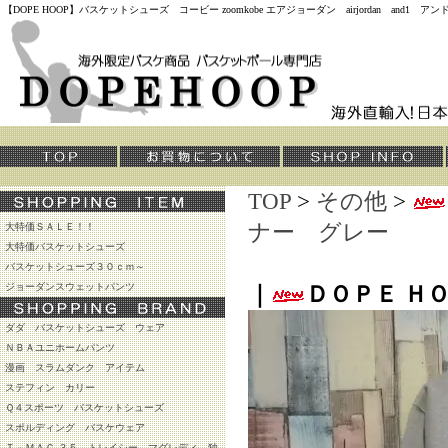
【DOPE HOOP】バスケットシューズ コービー zoomkobe エアジョーダン airjordan and
TOP
>
その他
>
ナー グレー
大特価ＳＡＬＥ！！
大特価バスケットシューズ
バスケットシューズ３０ｃｍ～
ジョーダンスウェットパンツ
｜
ＤＯＰＥ Ｈ
ダダ バスケットシューズ ウェア
ＮＢＡユニホームパンツ
漫画 スラムダンク アイテム
ステフィン カリー
Ｑ４スポーツ バスケットシューズ
スポルディング バスケウェア
Ｔ－ＭＡＣ ３５ トレイシー マグレディ 独