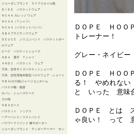
ジョーダンブランド ライフスタイル類
ＢＩＫＥ バスケットウェア
ＮＣＡＡ カレッジ ウェア
ＮＣＡＡ（Ｔシャツ）
ＤＯＰＥ ＨＯＯ
ＮＣＡＡ（バスケットパンツ）
ＮＢＡプラクティスウェア
トレーナー！
ＤＥＵＣＥ シリコンバンド バスケットボー
ルウェア
ピーク バスケットシューズ
グレー・ネイビー
ＮＢＡ 選手 Ｔシャツ
ＡＮＤ１ バスケット ウェア
子供・女性サイズバスケットシューズ
ＤＯＰＥ ＨＯＯ
子供・女性用海外限定バスケウェア・ショーツ
る！ やめれない
ＮＢＡ(その他)ジャージユニホーム
バスケ小物・雑貨
と いった 意味
カバン・シューズケース
その他
ＮＢＡカード
ＤＯＰＥ とは 
バスケット ソックス
ヘアーバンド／リストバンド
ゃ良い！ って 
バウワーファインド 膝サポーター
ジョーダンブランド・アンダーアーマー サン