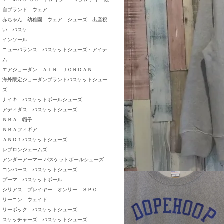
自ブランド ウェア
赤ちゃん 幼稚園 ウェア シューズ 出産祝
い バスケ
インソール
ニューバランス バスケットシューズ・アイテ
ム
エアジョーダン ＡＩＲ ＪＯＲＤＡＮ
海外限定ジョーダンブランドバスケットシュー
ズ
ナイキ バスケットボールシューズ
アディダス バスケットシューズ
ＮＢＡ 帽子
ＮＢＡフィギア
ＡＮＤ１バスケットシューズ
レブロンジェームズ
アンダーアーマー バスケットボールシューズ
コンバース バスケットシューズ
プーマ バスケットボール
シリアス プレイヤー オンリー ＳＰＯ
リーニン ウェイド
リーボック バスケットシューズ
スケッチャーズ バスケットシューズ