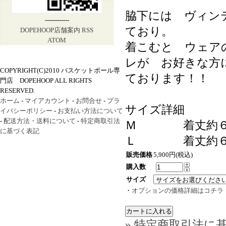
脇下には ヴィン
------------
ており。
DOPEHOOP店舗案内
RSS
ATOM
着こむと ウェア
レが お好きな方
COPYRIGHT(C)2010 バスケットボール専
ております！！
門店 DOPEHOOP ALL RIGHTS
RESERVED.
ホーム
-
マイアカウント
-
お問合せ
-
プラ
サイズ詳細
イバシーポリシー
-
お支払い方法について
-
配送方法・送料について
-
特定商取引法
Ｍ 着丈約６７
に基づく表記
Ｌ 着丈約６９
販売価格
5,900円(税込)
購入数
サイズ
・
オプションの価格詳細はコチラ
» 特定商取引法に基