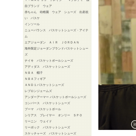
自ブランド ウェア
赤ちゃん 幼稚園 ウェア シューズ 出産祝
い バスケ
インソール
ニューバランス バスケットシューズ・アイテ
ム
エアジョーダン ＡＩＲ ＪＯＲＤＡＮ
海外限定ジョーダンブランドバスケットシュー
ズ
ナイキ バスケットボールシューズ
アディダス バスケットシューズ
ＮＢＡ 帽子
ＮＢＡフィギア
ＡＮＤ１バスケットシューズ
レブロンジェームズ
アンダーアーマー バスケットボールシューズ
コンバース バスケットシューズ
プーマ バスケットボール
シリアス プレイヤー オンリー ＳＰＯ
リーニン ウェイド
リーボック バスケットシューズ
スケッチャーズ バスケットシューズ