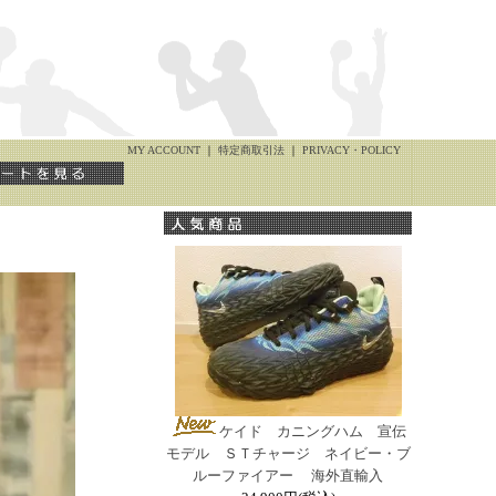
MY ACCOUNT
｜
特定商取引法
｜
PRIVACY・POLICY
ケイド カニングハム 宣伝
モデル ＳＴチャージ ネイビー・ブ
ルーファイアー 海外直輸入