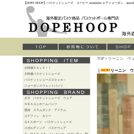
【DOPE HOOP】バスケットシューズ コービー zoomkobe エアジョーダン air
TOP
>
リーニン ウ
大特価ＳＡＬＥ！！
｜
リーニン ウ
大特価バスケットシューズ
バスケットシューズ３０ｃｍ～
ジョーダンスウェットパンツ
ダダ バスケットシューズ ウェア
ＮＢＡユニホームパンツ
漫画 スラムダンク アイテム
ステフィン カリー
Ｑ４スポーツ バスケットシューズ
スポルディング バスケウェア
Ｔ－ＭＡＣ ３５ トレイシー マグレディ 独