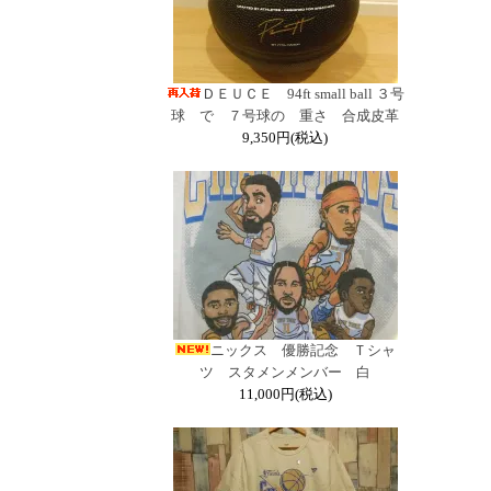
ＤＥＵＣＥ 94ft small ball ３号
球 で ７号球の 重さ 合成皮革
9,350円(税込)
ニックス 優勝記念 Ｔシャ
ツ スタメンメンバー 白
11,000円(税込)