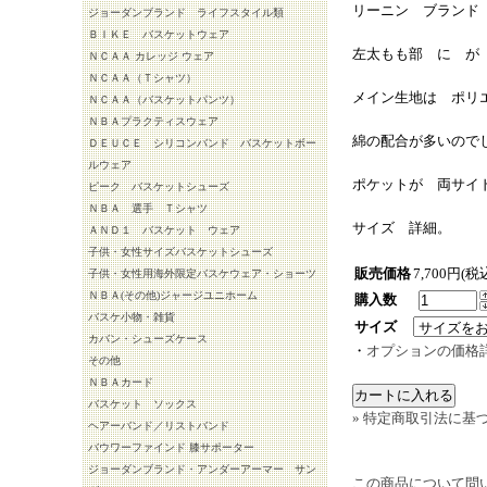
リーニン ブランド
ジョーダンブランド ライフスタイル類
ＢＩＫＥ バスケットウェア
左太もも部 に が
ＮＣＡＡ カレッジ ウェア
ＮＣＡＡ（Ｔシャツ）
メイン生地は ポリ
ＮＣＡＡ（バスケットパンツ）
ＮＢＡプラクティスウェア
綿の配合が多いので
ＤＥＵＣＥ シリコンバンド バスケットボー
ルウェア
ポケットが 両サイ
ピーク バスケットシューズ
ＮＢＡ 選手 Ｔシャツ
サイズ 詳細。
ＡＮＤ１ バスケット ウェア
子供・女性サイズバスケットシューズ
販売価格
7,700円(税
子供・女性用海外限定バスケウェア・ショーツ
ＮＢＡ(その他)ジャージユニホーム
購入数
バスケ小物・雑貨
サイズ
カバン・シューズケース
・
オプションの価格
その他
ＮＢＡカード
バスケット ソックス
» 特定商取引法に基づ
ヘアーバンド／リストバンド
バウワーファインド 膝サポーター
ジョーダンブランド・アンダーアーマー サン
この商品について問