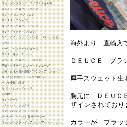
ジョーダンブランド ライフスタイル類
ＢＩＫＥ バスケットウェア
ＮＣＡＡ カレッジ ウェア
ＮＣＡＡ（Ｔシャツ）
ＮＣＡＡ（バスケットパンツ）
ＮＢＡプラクティスウェア
ＤＥＵＣＥ シリコンバンド バスケットボー
海外より 直輸入
ルウェア
ピーク バスケットシューズ
ＮＢＡ 選手 Ｔシャツ
ＤＥＵＣＥ ブラ
ＡＮＤ１ バスケット ウェア
子供・女性サイズバスケットシューズ
子供・女性用海外限定バスケウェア・ショーツ
厚手スウェット生
ＮＢＡ(その他)ジャージユニホーム
バスケ小物・雑貨
カバン・シューズケース
胸元に ＤＥＵＣ
その他
ＮＢＡカード
ザインされており
バスケット ソックス
ヘアーバンド／リストバンド
バウワーファインド 膝サポーター
カラーが ブラッ
ジョーダンブランド・アンダーアーマー サン