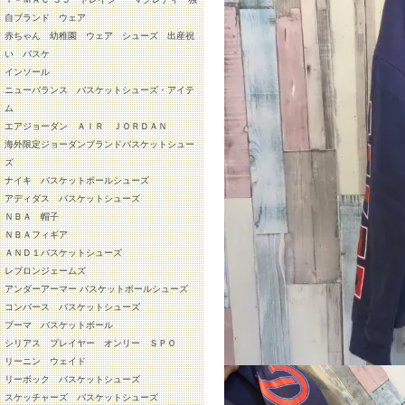
自ブランド ウェア
赤ちゃん 幼稚園 ウェア シューズ 出産祝
い バスケ
インソール
ニューバランス バスケットシューズ・アイテ
ム
エアジョーダン ＡＩＲ ＪＯＲＤＡＮ
海外限定ジョーダンブランドバスケットシュー
ズ
ナイキ バスケットボールシューズ
アディダス バスケットシューズ
ＮＢＡ 帽子
ＮＢＡフィギア
ＡＮＤ１バスケットシューズ
レブロンジェームズ
アンダーアーマー バスケットボールシューズ
コンバース バスケットシューズ
プーマ バスケットボール
シリアス プレイヤー オンリー ＳＰＯ
リーニン ウェイド
リーボック バスケットシューズ
スケッチャーズ バスケットシューズ