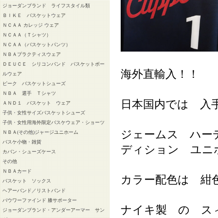
ジョーダンブランド ライフスタイル類
ＢＩＫＥ バスケットウェア
ＮＣＡＡ カレッジ ウェア
ＮＣＡＡ（Ｔシャツ）
ＮＣＡＡ（バスケットパンツ）
ＮＢＡプラクティスウェア
ＤＥＵＣＥ シリコンバンド バスケットボー
海外直輸入！！
ルウェア
ピーク バスケットシューズ
ＮＢＡ 選手 Ｔシャツ
日本国内では 入
ＡＮＤ１ バスケット ウェア
子供・女性サイズバスケットシューズ
子供・女性用海外限定バスケウェア・ショーツ
ジェームス ハー
ＮＢＡ(その他)ジャージユニホーム
バスケ小物・雑貨
ディション ユニ
カバン・シューズケース
その他
ＮＢＡカード
カラー配色は 紺
バスケット ソックス
ヘアーバンド／リストバンド
バウワーファインド 膝サポーター
ナイキ製 の ス
ジョーダンブランド・アンダーアーマー サン