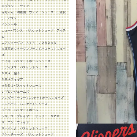
自ブランド ウェア
赤ちゃん 幼稚園 ウェア シューズ 出産祝
い バスケ
インソール
ニューバランス バスケットシューズ・アイテ
ム
エアジョーダン ＡＩＲ ＪＯＲＤＡＮ
海外限定ジョーダンブランドバスケットシュー
ズ
ナイキ バスケットボールシューズ
アディダス バスケットシューズ
ＮＢＡ 帽子
ＮＢＡフィギア
ＡＮＤ１バスケットシューズ
レブロンジェームズ
アンダーアーマー バスケットボールシューズ
コンバース バスケットシューズ
プーマ バスケットボール
シリアス プレイヤー オンリー ＳＰＯ
リーニン ウェイド
リーボック バスケットシューズ
スケッチャーズ バスケットシューズ