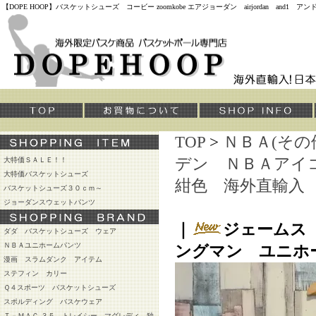
【DOPE HOOP】バスケットシューズ コービー zoomkobe エアジョーダン airjordan and
TOP
>
ＮＢＡ(その
デン ＮＢＡアイ
大特価ＳＡＬＥ！！
大特価バスケットシューズ
紺色 海外直輸入
バスケットシューズ３０ｃｍ～
ジョーダンスウェットパンツ
｜
ジェームス
ダダ バスケットシューズ ウェア
ＮＢＡユニホームパンツ
ングマン ユニホ
漫画 スラムダンク アイテム
ステフィン カリー
Ｑ４スポーツ バスケットシューズ
スポルディング バスケウェア
Ｔ－ＭＡＣ ３５ トレイシー マグレディ 独