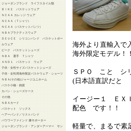
ジョーダンブランド ライフスタイル類
ＢＩＫＥ バスケットウェア
ＮＣＡＡ カレッジ ウェア
ＮＣＡＡ（Ｔシャツ）
ＮＣＡＡ（バスケットパンツ）
ＮＢＡプラクティスウェア
ＤＥＵＣＥ シリコンバンド バスケットボー
海外より直輸入で
ルウェア
ピーク バスケットシューズ
海外限定モデル！
ＮＢＡ 選手 Ｔシャツ
ＡＮＤ１ バスケット ウェア
子供・女性サイズバスケットシューズ
ＳＰＯ こと シ
子供・女性用海外限定バスケウェア・ショーツ
(日本語直訳だと
ＮＢＡ(その他)ジャージユニホーム
バスケ小物・雑貨
カバン・シューズケース
イージー１ ＥＸ
その他
ＮＢＡカード
配色 です！！
バスケット ソックス
ヘアーバンド／リストバンド
バウワーファインド 膝サポーター
軽量で、まるで素
ジョーダンブランド・アンダーアーマー サン