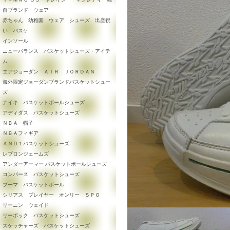
自ブランド ウェア
赤ちゃん 幼稚園 ウェア シューズ 出産祝
い バスケ
インソール
ニューバランス バスケットシューズ・アイテ
ム
エアジョーダン ＡＩＲ ＪＯＲＤＡＮ
海外限定ジョーダンブランドバスケットシュー
ズ
ナイキ バスケットボールシューズ
アディダス バスケットシューズ
ＮＢＡ 帽子
ＮＢＡフィギア
ＡＮＤ１バスケットシューズ
レブロンジェームズ
アンダーアーマー バスケットボールシューズ
コンバース バスケットシューズ
プーマ バスケットボール
シリアス プレイヤー オンリー ＳＰＯ
リーニン ウェイド
リーボック バスケットシューズ
スケッチャーズ バスケットシューズ