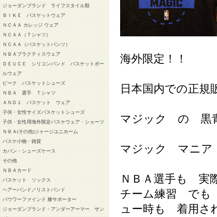
ジョーダンブランド ライフスタイル類
ＢＩＫＥ バスケットウェア
ＮＣＡＡ カレッジ ウェア
ＮＣＡＡ（Ｔシャツ）
ＮＣＡＡ（バスケットパンツ）
ＮＢＡプラクティスウェア
海外限定！！
ＤＥＵＣＥ シリコンバンド バスケットボー
ルウェア
ピーク バスケットシューズ
日本国内での正規
ＮＢＡ 選手 Ｔシャツ
ＡＮＤ１ バスケット ウェア
子供・女性サイズバスケットシューズ
マジック の 黒
子供・女性用海外限定バスケウェア・ショーツ
ＮＢＡ(その他)ジャージユニホーム
バスケ小物・雑貨
マジック マニア
カバン・シューズケース
その他
ＮＢＡカード
ＮＢＡ選手も 実
バスケット ソックス
ヘアーバンド／リストバンド
チーム練習 でも
バウワーファインド 膝サポーター
ュー時も 着用さ
ジョーダンブランド・アンダーアーマー サン