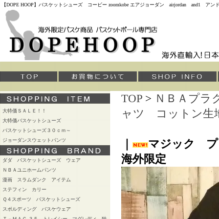
【DOPE HOOP】バスケットシューズ コービー zoomkobe エアジョーダン airjordan and
TOP
>
ＮＢＡプラ
ャツ コットン生
大特価ＳＡＬＥ！！
大特価バスケットシューズ
バスケットシューズ３０ｃｍ～
ジョーダンスウェットパンツ
｜
マジック 
海外限定
ダダ バスケットシューズ ウェア
ＮＢＡユニホームパンツ
漫画 スラムダンク アイテム
ステフィン カリー
Ｑ４スポーツ バスケットシューズ
スポルディング バスケウェア
Ｔ－ＭＡＣ ３５ トレイシー マグレディ 独