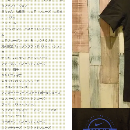
自ブランド ウェア
赤ちゃん 幼稚園 ウェア シューズ 出産祝
い バスケ
インソール
ニューバランス バスケットシューズ・アイテ
ム
エアジョーダン ＡＩＲ ＪＯＲＤＡＮ
海外限定ジョーダンブランドバスケットシュー
ズ
ナイキ バスケットボールシューズ
アディダス バスケットシューズ
ＮＢＡ 帽子
ＮＢＡフィギア
ＡＮＤ１バスケットシューズ
レブロンジェームズ
アンダーアーマー バスケットボールシューズ
コンバース バスケットシューズ
プーマ バスケットボール
シリアス プレイヤー オンリー ＳＰＯ
リーニン ウェイド
リーボック バスケットシューズ
スケッチャーズ バスケットシューズ