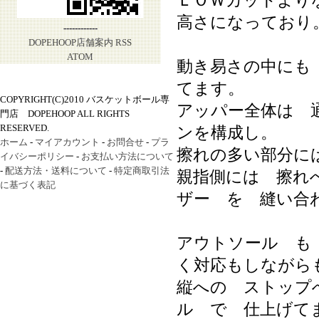
ＬＯＷカットより
高さになっており
------------
DOPEHOOP店舗案内
RSS
ATOM
動き易さの中にも
てます。
COPYRIGHT(C)2010 バスケットボール専
アッパー全体は 
門店 DOPEHOOP ALL RIGHTS
RESERVED.
ンを構成し。
ホーム
-
マイアカウント
-
お問合せ
-
プラ
擦れの多い部分に
イバシーポリシー
-
お支払い方法について
-
配送方法・送料について
-
特定商取引法
親指側には 擦れ
に基づく表記
ザー を 縫い合
アウトソール も
く対応もしながら
縦への ストップ
ル で 仕上げて