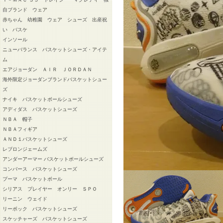
自ブランド ウェア
赤ちゃん 幼稚園 ウェア シューズ 出産祝
い バスケ
インソール
ニューバランス バスケットシューズ・アイテ
ム
エアジョーダン ＡＩＲ ＪＯＲＤＡＮ
海外限定ジョーダンブランドバスケットシュー
ズ
ナイキ バスケットボールシューズ
アディダス バスケットシューズ
ＮＢＡ 帽子
ＮＢＡフィギア
ＡＮＤ１バスケットシューズ
レブロンジェームズ
アンダーアーマー バスケットボールシューズ
コンバース バスケットシューズ
プーマ バスケットボール
シリアス プレイヤー オンリー ＳＰＯ
リーニン ウェイド
リーボック バスケットシューズ
スケッチャーズ バスケットシューズ