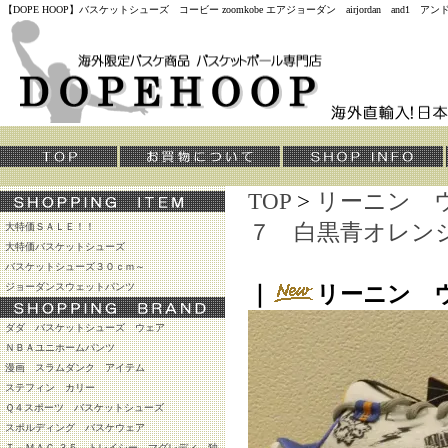
【DOPE HOOP】バスケットシューズ コービー zoomkobe エアジョーダン airjordan and
TOP
>
リーニン 
７ 白黒青オレン
大特価ＳＡＬＥ！！
大特価バスケットシューズ
バスケットシューズ３０ｃｍ～
ジョーダンスウェットパンツ
｜
リーニン 
ダダ バスケットシューズ ウェア
ＮＢＡユニホームパンツ
漫画 スラムダンク アイテム
ステフィン カリー
Ｑ４スポーツ バスケットシューズ
スポルディング バスケウェア
Ｔ－ＭＡＣ ３５ トレイシー マグレディ 独