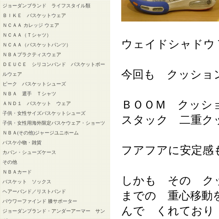
ジョーダンブランド ライフスタイル類
ＢＩＫＥ バスケットウェア
ＮＣＡＡ カレッジ ウェア
ＮＣＡＡ（Ｔシャツ）
ウェイドシャドウ
ＮＣＡＡ（バスケットパンツ）
ＮＢＡプラクティスウェア
ＤＥＵＣＥ シリコンバンド バスケットボー
今回も クッショ
ルウェア
ピーク バスケットシューズ
ＮＢＡ 選手 Ｔシャツ
ＢＯＯＭ クッシ
ＡＮＤ１ バスケット ウェア
子供・女性サイズバスケットシューズ
スタック 二重ク
子供・女性用海外限定バスケウェア・ショーツ
ＮＢＡ(その他)ジャージユニホーム
バスケ小物・雑貨
フアフアに安定感
カバン・シューズケース
その他
ＮＢＡカード
しかも その ク
バスケット ソックス
ヘアーバンド／リストバンド
までの 重心移動
バウワーファインド 膝サポーター
んで くれており
ジョーダンブランド・アンダーアーマー サン