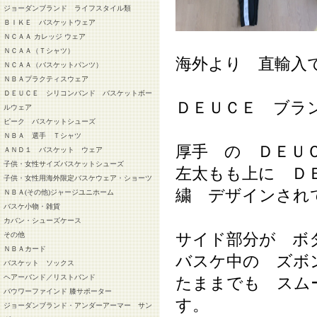
ジョーダンブランド ライフスタイル類
ＢＩＫＥ バスケットウェア
ＮＣＡＡ カレッジ ウェア
ＮＣＡＡ（Ｔシャツ）
海外より 直輸入
ＮＣＡＡ（バスケットパンツ）
ＮＢＡプラクティスウェア
ＤＥＵＣＥ シリコンバンド バスケットボー
ＤＥＵＣＥ ブラ
ルウェア
ピーク バスケットシューズ
ＮＢＡ 選手 Ｔシャツ
厚手 の ＤＥＵ
ＡＮＤ１ バスケット ウェア
子供・女性サイズバスケットシューズ
左太もも上に Ｄ
子供・女性用海外限定バスケウェア・ショーツ
繍 デザインされ
ＮＢＡ(その他)ジャージユニホーム
バスケ小物・雑貨
カバン・シューズケース
サイド部分が ボ
その他
ＮＢＡカード
バスケ中の ズボ
バスケット ソックス
ヘアーバンド／リストバンド
たままでも スム
バウワーファインド 膝サポーター
す。
ジョーダンブランド・アンダーアーマー サン