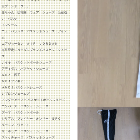
自ブランド ウェア
赤ちゃん 幼稚園 ウェア シューズ 出産祝
い バスケ
インソール
ニューバランス バスケットシューズ・アイテ
ム
エアジョーダン ＡＩＲ ＪＯＲＤＡＮ
海外限定ジョーダンブランドバスケットシュー
ズ
ナイキ バスケットボールシューズ
アディダス バスケットシューズ
ＮＢＡ 帽子
ＮＢＡフィギア
ＡＮＤ１バスケットシューズ
レブロンジェームズ
アンダーアーマー バスケットボールシューズ
コンバース バスケットシューズ
プーマ バスケットボール
シリアス プレイヤー オンリー ＳＰＯ
リーニン ウェイド
リーボック バスケットシューズ
スケッチャーズ バスケットシューズ