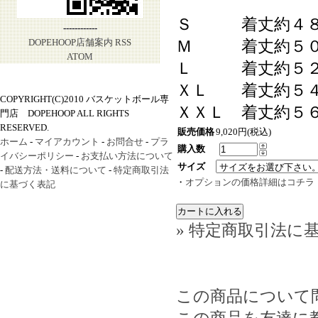
Ｓ 着丈約４８
------------
DOPEHOOP店舗案内
RSS
Ｍ 着丈約５０
ATOM
Ｌ 着丈約５２
ＸＬ 着丈約５４
COPYRIGHT(C)2010 バスケットボール専
ＸＸＬ 着丈約５
門店 DOPEHOOP ALL RIGHTS
RESERVED.
販売価格
9,020円(税込)
ホーム
-
マイアカウント
-
お問合せ
-
プラ
購入数
イバシーポリシー
-
お支払い方法について
サイズ
-
配送方法・送料について
-
特定商取引法
・
オプションの価格詳細はコチラ
に基づく表記
» 特定商取引法に基
この商品について