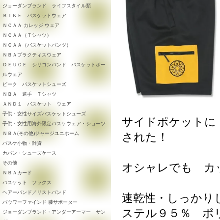
ジョーダンブランド ライフスタイル類
ＢＩＫＥ バスケットウェア
ＮＣＡＡ カレッジ ウェア
ＮＣＡＡ（Ｔシャツ）
ＮＣＡＡ（バスケットパンツ）
ＮＢＡプラクティスウェア
ＤＥＵＣＥ シリコンバンド バスケットボー
ルウェア
ピーク バスケットシューズ
ＮＢＡ 選手 Ｔシャツ
ＡＮＤ１ バスケット ウェア
子供・女性サイズバスケットシューズ
サイドポケットに
子供・女性用海外限定バスケウェア・ショーツ
ＮＢＡ(その他)ジャージユニホーム
された！
バスケ小物・雑貨
カバン・シューズケース
その他
オシャレでも カ
ＮＢＡカード
バスケット ソックス
ヘアーバンド／リストバンド
速乾性・しっかり
バウワーファインド 膝サポーター
ステル９５％ ポ
ジョーダンブランド・アンダーアーマー サン