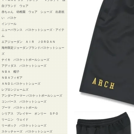
自ブランド ウェア
赤ちゃん 幼稚園 ウェア シューズ 出産祝
い バスケ
インソール
ニューバランス バスケットシューズ・アイテ
ム
エアジョーダン ＡＩＲ ＪＯＲＤＡＮ
海外限定ジョーダンブランドバスケットシュー
ズ
ナイキ バスケットボールシューズ
アディダス バスケットシューズ
ＮＢＡ 帽子
ＮＢＡフィギア
ＡＮＤ１バスケットシューズ
レブロンジェームズ
アンダーアーマー バスケットボールシューズ
コンバース バスケットシューズ
プーマ バスケットボール
シリアス プレイヤー オンリー ＳＰＯ
リーニン ウェイド
リーボック バスケットシューズ
スケッチャーズ バスケットシューズ