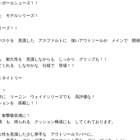
トボールシューズ！！
た モデルシリーズ！
リーズ！！
バスケを 意識した アスファルトに 強いアウトソールが メインで 開発
も 耐久性を 意識しながらも しっかり グリップも！！
てくれる しなやかな 仕様で 登場！！
ミネイトリー
！！
所に リーニン ウェイドシリーズでも 高評価な！
ションを 搭載し！！
 衝撃吸収感に！
感 も 得られる クッション構成にも してくれております。
久性を意識した少し厚手な アウトソールラバーに。