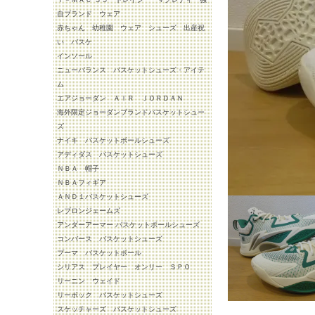
自ブランド ウェア
赤ちゃん 幼稚園 ウェア シューズ 出産祝
い バスケ
インソール
ニューバランス バスケットシューズ・アイテ
ム
エアジョーダン ＡＩＲ ＪＯＲＤＡＮ
海外限定ジョーダンブランドバスケットシュー
ズ
ナイキ バスケットボールシューズ
アディダス バスケットシューズ
ＮＢＡ 帽子
ＮＢＡフィギア
ＡＮＤ１バスケットシューズ
レブロンジェームズ
アンダーアーマー バスケットボールシューズ
コンバース バスケットシューズ
プーマ バスケットボール
シリアス プレイヤー オンリー ＳＰＯ
リーニン ウェイド
リーボック バスケットシューズ
スケッチャーズ バスケットシューズ