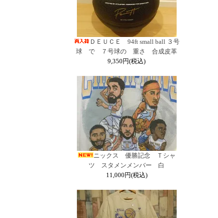
ＤＥＵＣＥ 94ft small ball ３号
球 で ７号球の 重さ 合成皮革
9,350円(税込)
ニックス 優勝記念 Ｔシャ
ツ スタメンメンバー 白
11,000円(税込)