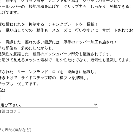
も 厚手な グリップ溝を アスファルト風な グリップパターンが。
ソールラバーの 接地面積を広げて グリップ力も しっかり 発揮できる！
上げてます。
度な横ねじれを 抑制する シャンクプレートを 搭載！
ら 蹴り出しまでの 動作も スムーズに 行いやすいに サポートされてお
を 意識した 擦れの多い箇所には 厚手のアッパー加工も施され！
手な部位も 多めにしながらも。
通気性を意識した 粗目のメッシュパーツ部分も配置されてます。
っ透けて見えるメッシュ素材で 耐久性だけでなく、通気性も意識してます。
置された リーニンブランド ロゴを 逆向きに配置し。
巻き上げで サイドステップ時の 横ブレを抑制し。
テップも 促してます。
税込)
詳細はコチラ
く表記 (返品など)