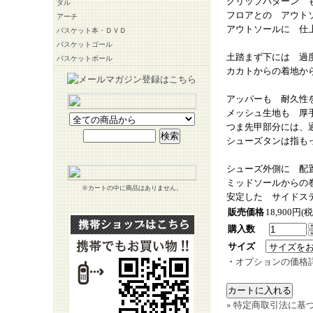
グリップパターン 
ダル
フロアとの アウト
アーチ
アウトソールに 仕
バスケット本・ＤＶＤ
バスケットゴール
土踏まず下には 過
バスケットボール
カカトからの着地か
アッパーも 耐久性
メッシュ生地も 厚
つま先甲部分には、
シューズタンは指も
シューズ外側に 配
ミッドソールからの
※カートの中に商品はありません。
安定した サイドス
販売価格
18,900円(
購入数
サイズ
・
オプションの価格
» 特定商取引法に基づ