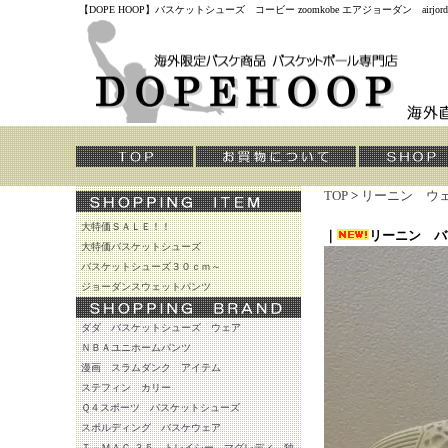
【DOPE HOOP】バスケットシューズ コービー zoomkobe エアジョーダン air
TOP
>
リーニン ウ
大特価ＳＡＬＥ！！
｜
リーニン バ
大特価バスケットシューズ
バスケットシューズ３０ｃｍ～
ジョーダンスウェットパンツ
ダダ バスケットシューズ ウェア
ＮＢＡユニホームパンツ
漫画 スラムダンク アイテム
ステフィン カリー
Ｑ４スポーツ バスケットシューズ
スポルディング バスケウェア
Ｔ－ＭＡＣ ３５ トレイシー マグレディ 独