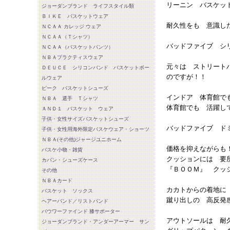
リーニン バスケッ
ジョーダンブランド ライフスタイル類
ＢＩＫＥ バスケットウェア
耐久性をも 意識し
ＮＣＡＡ カレッジ ウェア
ＮＣＡＡ（Ｔシャツ）
バッドファイブ シ
ＮＣＡＡ（バスケットパンツ）
ＮＢＡプラクティスウェア
元々は ストリート
ＤＥＵＣＥ シリコンバンド バスケットボー
のですが！！
ルウェア
ピーク バスケットシューズ
インドア 体育館で
ＮＢＡ 選手 Ｔシャツ
体育館でも 活躍し
ＡＮＤ１ バスケット ウェア
子供・女性サイズバスケットシューズ
バッドファイブ ド
子供・女性用海外限定バスケウェア・ショーツ
ＮＢＡ(その他)ジャージユニホーム
価格を抑えながらも
バスケ小物・雑貨
クッションには 要
カバン・シューズケース
『ＢＯＯＭ』 クッ
その他
ＮＢＡカード
カカトからの着地に
バスケット ソックス
蹴り出しの 高反発
ヘアーバンド／リストバンド
バウワーファインド 膝サポーター
アウトソールは 耐
ジョーダンブランド・アンダーアーマー サン