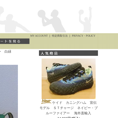
MY ACCOUNT
｜
特定商取引法
｜
PRIVACY・POLICY
ー 白緑
ケイド カニングハム 宣伝
モデル ＳＴチャージ ネイビー・ブ
ルーファイアー 海外直輸入