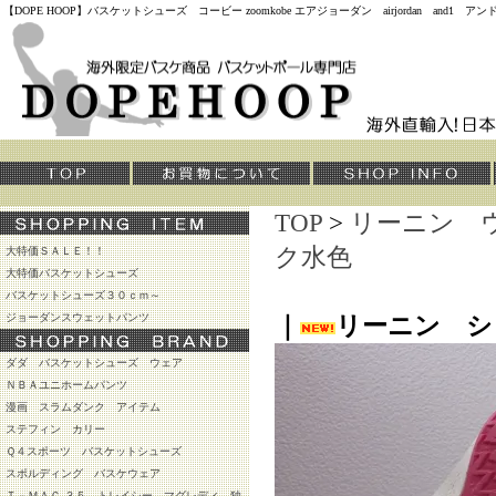
【DOPE HOOP】バスケットシューズ コービー zoomkobe エアジョーダン airjordan and
TOP
>
リーニン 
ク水色
大特価ＳＡＬＥ！！
大特価バスケットシューズ
バスケットシューズ３０ｃｍ～
ジョーダンスウェットパンツ
｜
リーニン シ
ダダ バスケットシューズ ウェア
ＮＢＡユニホームパンツ
漫画 スラムダンク アイテム
ステフィン カリー
Ｑ４スポーツ バスケットシューズ
スポルディング バスケウェア
Ｔ－ＭＡＣ ３５ トレイシー マグレディ 独