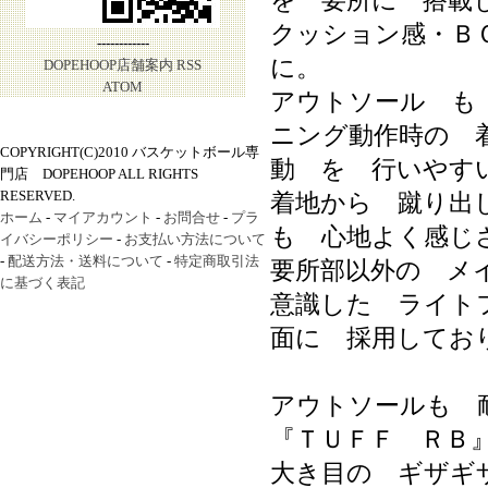
を 要所に 搭載
クッション感・Ｂ
------------
に。
DOPEHOOP店舗案内
RSS
ATOM
アウトソール も
ニング動作時の 
COPYRIGHT(C)2010 バスケットボール専
動 を 行いやす
門店 DOPEHOOP ALL RIGHTS
RESERVED.
着地から 蹴り出
ホーム
-
マイアカウント
-
お問合せ
-
プラ
も 心地よく感じ
イバシーポリシー
-
お支払い方法について
-
配送方法・送料について
-
特定商取引法
要所部以外の メ
に基づく表記
意識した ライト
面に 採用してお
アウトソールも 
『ＴＵＦＦ ＲＢ
大き目の ギザギ