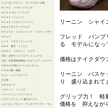
ジョーダンブランド ライフスタイル類
ＢＩＫＥ バスケットウェア
ＮＣＡＡ カレッジ ウェア
ＮＣＡＡ（Ｔシャツ）
リーニン シャイ
ＮＣＡＡ（バスケットパンツ）
ＮＢＡプラクティスウェア
ＤＥＵＣＥ シリコンバンド バスケットボー
フレッド バンブ
ルウェア
ピーク バスケットシューズ
る モデルになっ
ＮＢＡ 選手 Ｔシャツ
ＡＮＤ１ バスケット ウェア
子供・女性サイズバスケットシューズ
価格はテイクダウ
子供・女性用海外限定バスケウェア・ショーツ
ＮＢＡ(その他)ジャージユニホーム
バスケ小物・雑貨
リーニン バスケ
カバン・シューズケース
り 盛り込まれて
その他
ＮＢＡカード
バスケット ソックス
ヘアーバンド／リストバンド
グリップ力！ 軽
バウワーファインド 膝サポーター
価格を 抑えなが
ジョーダンブランド・アンダーアーマー サン