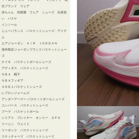
自ブランド ウェア
赤ちゃん 幼稚園 ウェア シューズ 出産祝
い バスケ
インソール
ニューバランス バスケットシューズ・アイテ
ム
エアジョーダン ＡＩＲ ＪＯＲＤＡＮ
海外限定ジョーダンブランドバスケットシュー
ズ
ナイキ バスケットボールシューズ
アディダス バスケットシューズ
ＮＢＡ 帽子
ＮＢＡフィギア
ＡＮＤ１バスケットシューズ
レブロンジェームズ
アンダーアーマー バスケットボールシューズ
コンバース バスケットシューズ
プーマ バスケットボール
シリアス プレイヤー オンリー ＳＰＯ
リーニン ウェイド
リーボック バスケットシューズ
スケッチャーズ バスケットシューズ