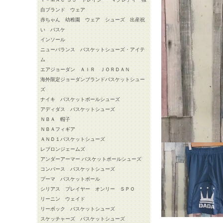
自ブランド ウェア
赤ちゃん 幼稚園 ウェア シューズ 出産祝
い バスケ
インソール
ニューバランス バスケットシューズ・アイテ
ム
エアジョーダン ＡＩＲ ＪＯＲＤＡＮ
海外限定ジョーダンブランドバスケットシュー
ズ
ナイキ バスケットボールシューズ
アディダス バスケットシューズ
ＮＢＡ 帽子
ＮＢＡフィギア
ＡＮＤ１バスケットシューズ
レブロンジェームズ
アンダーアーマー バスケットボールシューズ
コンバース バスケットシューズ
プーマ バスケットボール
シリアス プレイヤー オンリー ＳＰＯ
リーニン ウェイド
リーボック バスケットシューズ
スケッチャーズ バスケットシューズ