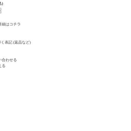
込)
詳細はコチラ
く表記 (返品など)
い合わせる
える