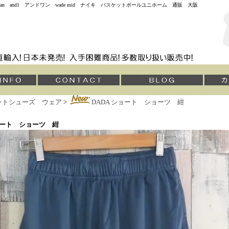
jordan and1 アンドワン wade mid ナイキ バスケットボールユニホーム 通販 大阪
ットシューズ ウェア
>
DADA ショート ショーツ 紺
ショート ショーツ 紺