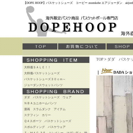
【DOPE HOOP】バスケットシューズ コービー zoomkobe エアジョーダン air
TOP
>
ダダ バスケ
大特価ＳＡＬＥ！！
｜
DADA 
大特価バスケットシューズ
バスケットシューズ３０ｃｍ～
ジョーダンスウェットパンツ
ダダ バスケットシューズ ウェア
ＮＢＡユニホームパンツ
漫画 スラムダンク アイテム
ステフィン カリー
Ｑ４スポーツ バスケットシューズ
スポルディング バスケウェア
Ｔ－ＭＡＣ ３５ トレイシー マグレディ 独