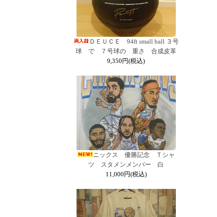
ＤＥＵＣＥ 94ft small ball ３号
球 で ７号球の 重さ 合成皮革
9,350円(税込)
ニックス 優勝記念 Ｔシャ
ツ スタメンメンバー 白
11,000円(税込)