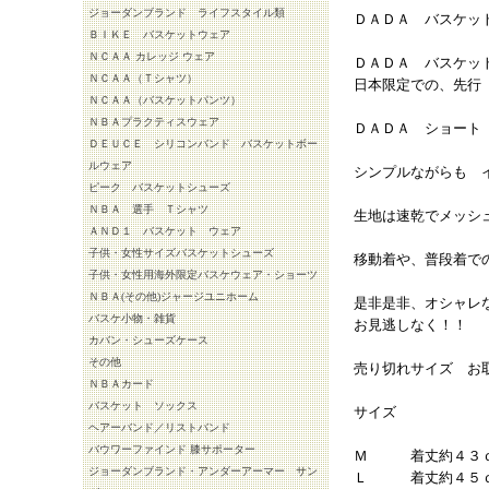
ジョーダンブランド ライフスタイル類
ＤＡＤＡ バスケ
ＢＩＫＥ バスケットウェア
ＮＣＡＡ カレッジ ウェア
ＤＡＤＡ バスケッ
ＮＣＡＡ（Ｔシャツ）
日本限定での、先行
ＮＣＡＡ（バスケットパンツ）
ＮＢＡプラクティスウェア
ＤＡＤＡ ショート
ＤＥＵＣＥ シリコンバンド バスケットボー
ルウェア
シンプルながらも 
ピーク バスケットシューズ
ＮＢＡ 選手 Ｔシャツ
生地は速乾でメッシ
ＡＮＤ１ バスケット ウェア
子供・女性サイズバスケットシューズ
移動着や、普段着で
子供・女性用海外限定バスケウェア・ショーツ
ＮＢＡ(その他)ジャージユニホーム
是非是非、オシャレ
バスケ小物・雑貨
お見逃しなく！！
カバン・シューズケース
その他
売り切れサイズ お
ＮＢＡカード
バスケット ソックス
サイズ
ヘアーバンド／リストバンド
バウワーファインド 膝サポーター
Ｍ 着丈約４３ｃ
ジョーダンブランド・アンダーアーマー サン
Ｌ 着丈約４５ｃ