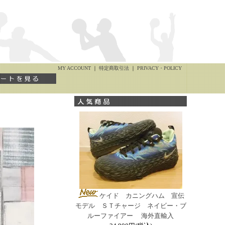
MY ACCOUNT
｜
特定商取引法
｜
PRIVACY・POLICY
ケイド カニングハム 宣伝
モデル ＳＴチャージ ネイビー・ブ
ルーファイアー 海外直輸入